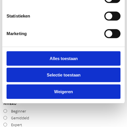
slecht
goed
Statistieken
STAAT VAN PARCOURS(ONDERGROND, BEGROEIING, ONDERHOUD)
Marketing
slecht
goed
WEER
Alles toestaan
Droog
Zonnig
Selectie toestaan
Bewolkt
Regen
Weigeren
Winters
NIVEAU
Beginner
Gemiddeld
Expert