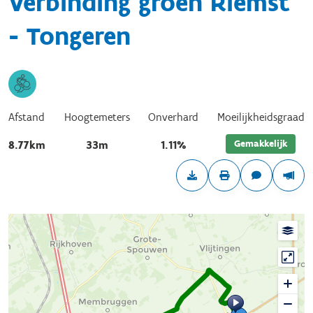
Verbinding groen Riemst
- Tongeren
Afstand
Hoogtemeters
Onverhard
Moeilijkheidsgraad
Gemakkelijk
8.77km
33m
1.11%