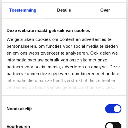
Toestemming
Details
Over
slecht
goed
Deze website maakt gebruik van cookies
FYSIEKE INSPANNING
We gebruiken cookies om content en advertenties te
personaliseren, om functies voor social media te bieden
en om ons websiteverkeer te analyseren. Ook delen we
licht
zwaar
informatie over uw gebruik van onze site met onze
partners voor social media, adverteren en analyse. Deze
TECHNISCHE MOEILIJKHEIDSGRAAD
partners kunnen deze gegevens combineren met andere
informatie die u aan ze heeft verstrekt of die ze hebben
makkelijk
moeilijk
verzameld op basis van uw gebruik van hun services.
BEWEGWIJZERING
Toestemmingsselectie
TIP:
ontbrekende signalisatie kan je melden via het
Noodzakelijk
Routemeldpunt
Voorkeuren