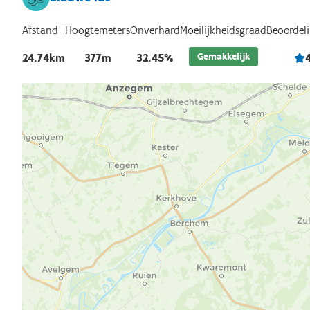
Afstand
Hoogtemeters
Onverhard
Beoordel
Moeilijkheidsgraad
Gemakkelijk
24.74km
377m
32.45%