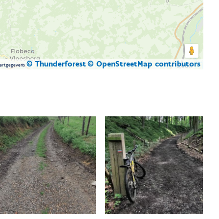
© Thunderforest
© OpenStreetMap contributors
artgegevens