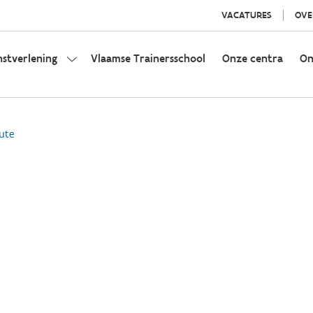
VACATURES
OVE
nstverlening
Vlaamse Trainersschool
Onze centra
On
ute