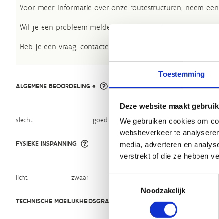
Voor meer informatie over onze routestructuren, neem een 
Wil je een probleem melden op een route? Ga dan naar h
Heb je een vraag, contacteer ons via
sportievevrijetijd@sp
Toestemming
ALGEMENE BEOORDELING *
Deze website maakt gebruik
slecht
goed
We gebruiken cookies om cont
websiteverkeer te analyseren
FYSIEKE INSPANNING
media, adverteren en analys
verstrekt of die ze hebben v
licht
zwaar
Toestemmingsselectie
Noodzakelijk
TECHNISCHE MOEILIJKHEIDSGRAAD