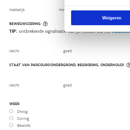
makkelijk
moeilijk
Weigeren
BEWEGWIJZERING
TIP:
ontbrekende signalisatie kan je melden via het
Routeme
slecht
goed
STAAT VAN PARCOURS(ONDERGROND, BEGROEIING, ONDERHOUD)
slecht
goed
WEER
Droog
Zonnig
Bewolkt