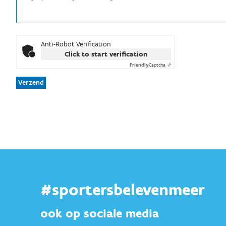
Anti-Robot Verification
Click to start verification
Friendly
Captcha ⇗
Verzend
#sportersbelevenmeer
ook op sociale media