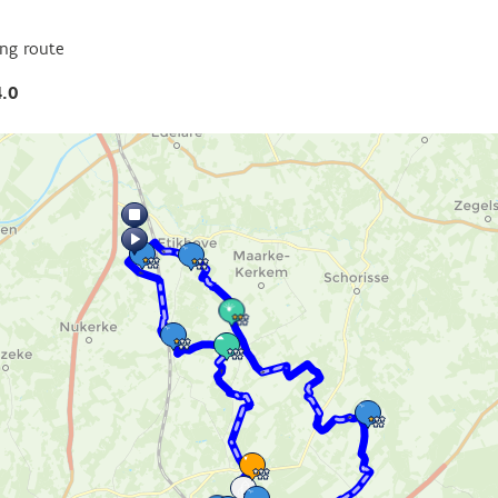
ing route
4.0