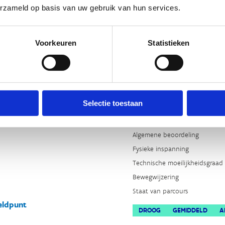
Technische moeilijkheidsgraad
erzameld op basis van uw gebruik van hun services.
Bewegwijzering
Staat van parcours
Voorkeuren
Statistieken
BEWOLKT
BEGINNER
Super route. Leuke afwisseling
downhills. Leuke single tracks.
Selectie toestaan
4
Algemene beoordeling
Fysieke inspanning
Technische moeilijkheidsgraad
Bewegwijzering
Staat van parcours
ldpunt
DROOG
GEMIDDELD
A