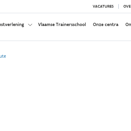
VACATURES
OVE
nstverlening
Vlaamse Trainersschool
Onze centra
On
ute