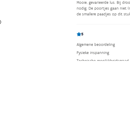
Mooie, gevarieerde lus. Bij dro
nodig. De poortjes gaan niet (
de smallere paadjes op dit stu
5
Algemene beoordeling
Fysieke inspanning
Technische moeilijkheidsgraad
Bewegwijzering
Staat van parcours
BEWOLKT
GEMIDDELD
Pittige route, erg mooi. paar 
4
Algemene beoordeling