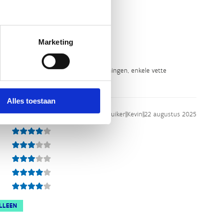
Marketing
ALLEEN
, mooie natuur. Enkele pittige beklimmingen, enkele vette
 Echt een mooie route.
Alles toestaan
Sport Vlaanderen gebruiker
||
Kevin
||
22 augustus 2025
LLEEN