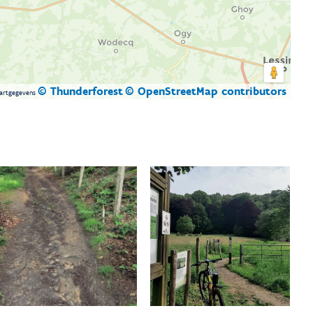
© Thunderforest
© OpenStreetMap contributors
artgegevens