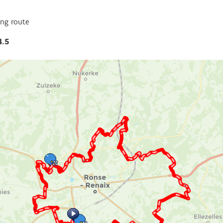
ing route
4.5