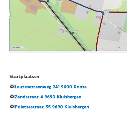
Startplaatsen
Leuzesesteenweg
241
9600
Ronse
Zandstraat
4
9690
Kluisbergen
Poletsestraat
55
9690
Kluisbergen