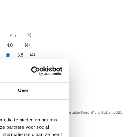
4.5
(
4
)
4.0
(
4
)
3.8
(
4
)
4.3
(
4
)
3.3
(
4
)
Over
Sport Vlaanderen gebruiker
||
Aaron
||
15 oktober 2025
 media te bieden en om ons
ze partners voor social
nformatie die u aan ze heeft