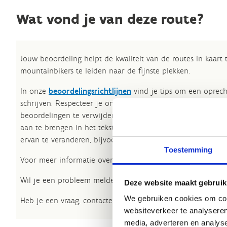
Wat vond je van deze route?
Jouw beoordeling helpt de kwaliteit van de routes in kaart
mountainbikers te leiden naar de fijnste plekken.
In onze
beoordelingsrichtlijnen
vind je tips om een oprech
schrijven. Respecteer je onze richtlijnen niet, dan kunnen 
beoordelingen te verwijderen. Wij behouden ons het recht
aan te brengen in het tekstgedeelte van jouw evaluatie zon
ervan te veranderen, bijvoorbeeld om taalfouten en leesbaa
Toestemming
Voor meer informatie over onze routestructuren, neem een 
Wil je een probleem melden op een route? Ga dan naar h
Deze website maakt gebruik
We gebruiken cookies om cont
Heb je een vraag, contacteer ons via
sportievevrijetijd@sp
websiteverkeer te analyseren
media, adverteren en analys