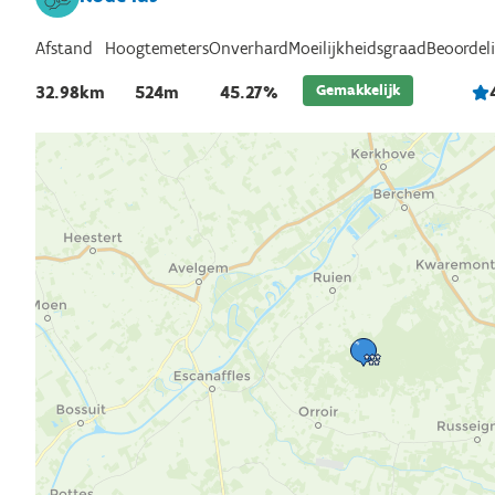
Afstand
Hoogtemeters
Onverhard
Beoordel
Moeilijkheidsgraad
Gemakkelijk
32.98km
524m
45.27%