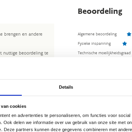
Beoordeling
 te brengen en andere
Algemene beoordeling
Fysieke inspanning
t nuttige beoordeling te
Technische moeilijkheidsgraad
wij beslissen jouw
Bewegwijzering
 om kleine aanpassingen
Staat van parcours
der de feitelijke inhoud
rheid te verbeteren.​
Details
Reacties (
4
)
kijkje bij de
FAQ
.
et
Routemeldpunt
.
 van cookies
5
ent en advertenties te personaliseren, om functies voor social
ort.vlaanderen
.​
Algemene beoordeling
. Ook delen we informatie over uw gebruik van onze site met on
Fysieke inspanning
e. Deze partners kunnen deze gegevens combineren met andere i