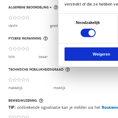
verstrekt of die ze hebben v
ALGEMENE BEOORDELING *
Toestemmingsselectie
Noodzakelijk
slecht
goed
FYSIEKE INSPANNING
Weigeren
licht
zwaar
TECHNISCHE MOEILIJKHEIDSGRAAD
makkelijk
moeilijk
BEWEGWIJZERING
TIP:
ontbrekende signalisatie kan je melden via het
Routeme