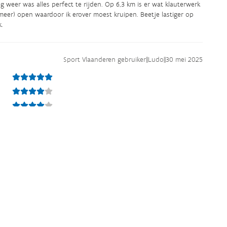
og weer was alles perfect te rijden. Op 6,3 km is er wat klauterwerk
meer) open waardoor ik erover moest kruipen. Beetje lastiger op
k.
Sport Vlaanderen gebruiker
||
Ludo
||
30 mei 2025
ALLEEN
stevige klimmen en afdalingen en ook paar moeilijke stukken
Sport Vlaanderen gebruiker
||
Howard
||
21 mei 2025