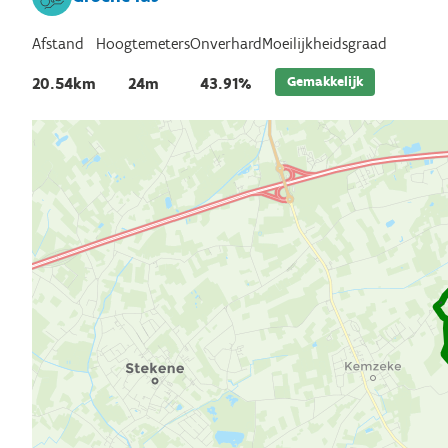
Afstand
Hoogtemeters
Onverhard
Moeilijkheidsgraad
Gemakkelijk
20.54km
24m
43.91%