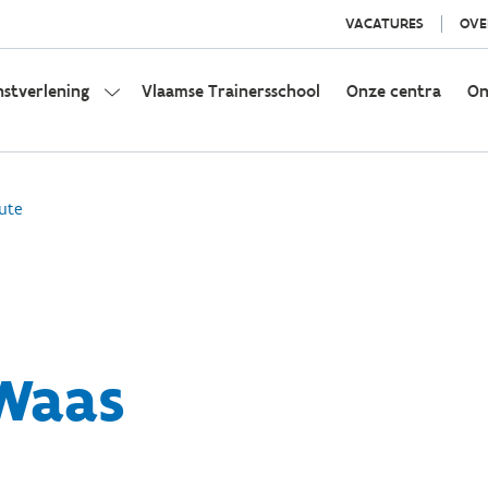
VACATURES
OVE
nstverlening
Vlaamse Trainersschool
Onze centra
On
ute
-Waas