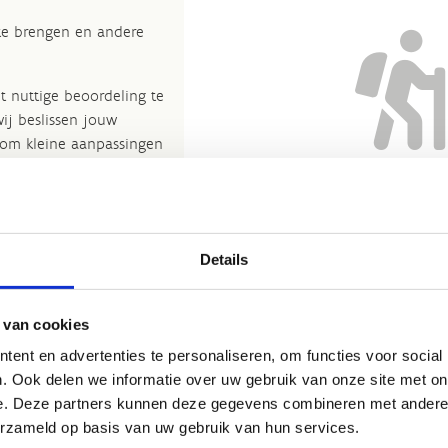
 te brengen en andere
t nuttige beoordeling te
wij beslissen jouw
 om kleine aanpassingen
der de feitelijke inhoud
Nog geen reviews... Zo’n verbo
rheid te verbeteren.​
heeft gewoon nog niemand 
kijkje bij de
FAQ
.
Details
et
Routemeldpunt
.
ort.vlaanderen
.​
 van cookies
ent en advertenties te personaliseren, om functies voor social
. Ook delen we informatie over uw gebruik van onze site met on
e. Deze partners kunnen deze gegevens combineren met andere i
erzameld op basis van uw gebruik van hun services.