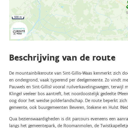
500 m
Beschrijving van de route
De mountainbikeroute van Sint-Gillis-Waas kenmerkt zich doo
en ondergrond, vaak typerend per deelgemeente. Zo vindt men 
Pauwels en Sint-Gillis) vooral ruilverkavelingswegen, terwijl
Klinge) veeleer bos aantreft, het noordoostelijk gedeelte (Me
oog door het weidse polderlandschap. De route beperkt zich 
gemeente, ook buurgemeenten Beveren, Stekene en Hulst (Ne
Qua bezienswaardigheden is dit parcours eveneens een aanrad
langs het gemeentepark, de Roomanmolen, de Twistkapelletje