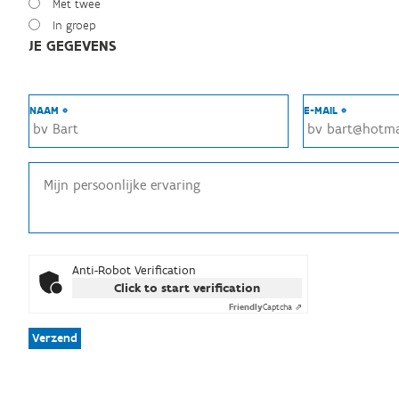
Met twee
In groep
JE GEGEVENS
NAAM *
E-MAIL *
Anti-Robot Verification
Click to start verification
Friendly
Captcha ⇗
Verzend