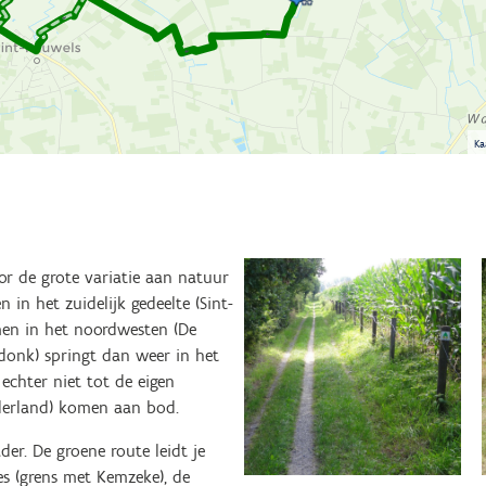
Ka
r de grote variatie aan natuur
in het zuidelijk gedeelte (Sint-
 men in het noordwesten (De
erdonk) springt dan weer in het
echter niet tot de eigen
derland) komen aan bod.
er. De groene route leidt je
s (grens met Kemzeke), de