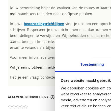
Jouw beoordeling helpt de kwaliteit van de routes in kaart
mountainbikers te leiden naar de fijnste plekken.
In onze
beoordelingsrichtlijnen
vind je tips om een oprech
schrijven. Respecteer je onze richtlijnen niet, dan kunnen 
beoordelingen te verwijderen. Wij behouden ons het recht
aan te brengen in het tekstgedeelte van jouw evaluatie zon
ervan te veranderen, bijvoorbeeld om taalfouten en leesbaa
Voor meer informatie over onze routestructuren, neem een 
Toestemming
Wil je een probleem melden op een route? Ga dan naar h
Heb je een vraag, contacteer ons via
sportievevrijetijd@sp
Deze website maakt gebruik
We gebruiken cookies om cont
websiteverkeer te analyseren
ALGEMENE BEOORDELING *
media, adverteren en analys
verstrekt of die ze hebben v