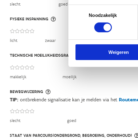
slecht
goed
Toestemmingsselectie
Noodzakelijk
FYSIEKE INSPANNING
licht
zwaar
Weigeren
TECHNISCHE MOEILIJKHEIDSGRAAD
makkelijk
moeilijk
BEWEGWIJZERING
TIP:
ontbrekende signalisatie kan je melden via het
Routeme
slecht
goed
STAAT VAN PARCOURS(ONDERGROND, BEGROEIING, ONDERHOUD)