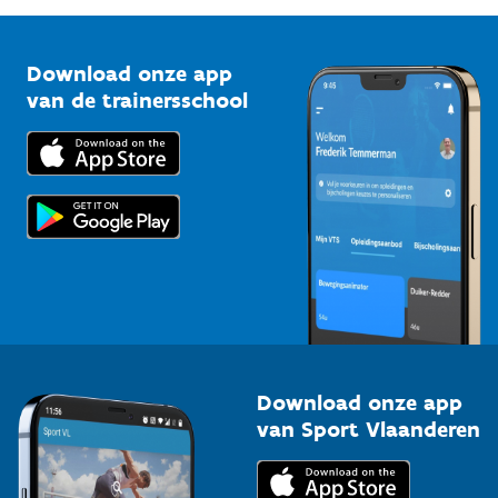
G-sport
Vlaamse Trainersschool
Sportclubs
Kennisplatform
Download onze app
Bedrijven
van de trainersschool
Downloads
Trainers en begeleiders
Voor de pers
Scholen
Topsporters
Organisatoren van sportevenementen
Download onze app
van Sport Vlaanderen