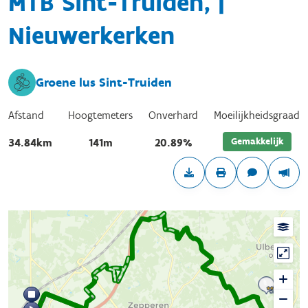
MTB Sint-Truiden, |
Nieuwerkerken
Groene lus Sint-Truiden
Afstand
Hoogtemeters
Onverhard
Moeilijkheidsgraad
Gemakkelijk
34.84km
141m
20.89%