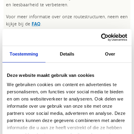
en leesbaarheid te verbeteren.​
Voor meer informatie over onze routestructuren, neem een
kijkje bij de
FAQ
.
Wil je een probleem melden op een route? Ga dan naar
het
Routemeldpunt
.
Toestemming
Details
Over
Heb je een vraag, contacteer ons via
sportievevrijetijd@sport.vlaanderen
.​
Deze website maakt gebruik van cookies
We gebruiken cookies om content en advertenties te
ALGEMENE BEOORDELING *
personaliseren, om functies voor social media te bieden
en om ons websiteverkeer te analyseren. Ook delen we
informatie over uw gebruik van onze site met onze
slecht
goed
partners voor social media, adverteren en analyse. Deze
partners kunnen deze gegevens combineren met andere
FYSIEKE INSPANNING
informatie die u aan ze heeft verstrekt of die ze hebben