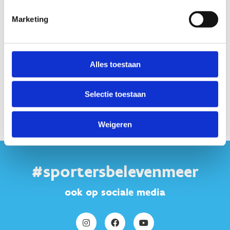
Startplaatsen
Marketing
Hernieuwenstraat
14
8710
Wielsbeke
Alles toestaan
Selectie toestaan
Weigeren
#sportersbelevenmeer
ook op sociale media