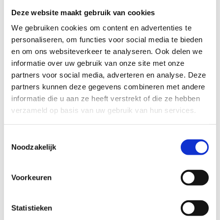
opwindende reis voor skeelerliefhebbers van alle niveaus. Laat
Deze website maakt gebruik van cookies
je verrassen door het bruisende centrum van Wielsbeke en
geniet van de lokale flair terwijl je je weg vervolgt naar het
We gebruiken cookies om content en advertenties te
eindpunt.
personaliseren, om functies voor social media te bieden
en om ons websiteverkeer te analyseren. Ook delen we
Het Skeelernetwerk Midwest
waaiert uit over de gemeenten
informatie over uw gebruik van onze site met onze
Ardooie, Hooglede, Ingelmunster, Izegem, Ledegem,
partners voor social media, adverteren en analyse. Deze
Lichtervelde, Meulebeke, Moorslede, Oostrozebeke, Pittem,
partners kunnen deze gegevens combineren met andere
Roeselare, Ruiselede, Staden, Tielt, Wielsbeke en Wingene met
informatie die u aan ze heeft verstrekt of die ze hebben
een totale afstand van circa 450km.
verzameld op basis van uw gebruik van hun services.
Je skeelert kilometers langs een gevarieerd ruraal en stedelijk
landschap. Naast de mooie uitzichten zijn er ook leuke
Toestemmingsselectie
Noodzakelijk
rustplekjes. Je ontdekt de troeven van de 16 gemeenten in drie
toeristische regio's: de Leiestreek, het Brugse Ommeland en de
Westhoek. Zowel de recreatieve als de gevorderde skeeleraars
Voorkeuren
komen hierbij aan hun trekken. Ook lopers, wandelaars,
fietsers, … kunnen genieten van dit uniek netwerk binnen de
regio Midwest!
Statistieken