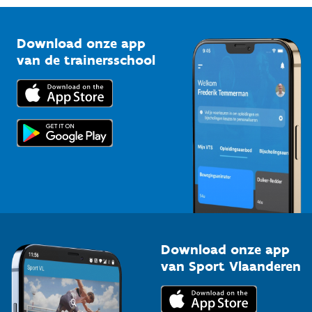
Vlaamse Trainersschool
Sportclubs
Kennisplatform
Download onze app
Bedrijven
van de trainersschool
Downloads
Trainers en begeleiders
Voor de pers
Scholen
Topsporters
Organisatoren van sportevenementen
Download onze app
van Sport Vlaanderen