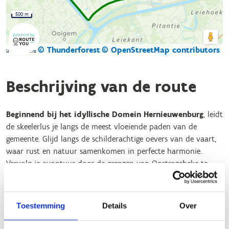
500 m
© Thunderforest
© OpenStreetMap contributors
Kaartgegevens
Beschrijving van de route
Beginnend bij het idyllische Domein Hernieuwenburg
, leidt
de skeelerlus je langs de meest vloeiende paden van de
gemeente. Glijd langs de schilderachtige oevers van de vaart,
waar rust en natuur samenkomen in perfecte harmonie.
Vervolg je avontuur door de grenzen van Oostrozebeke te
doorkruisen, waardoor je toegang krijgt tot het uitgestrekte
450 km lange skeelernetwerk van MIDWEST.
Toestemming
Details
Over
Of je nu kiest voor de uitgestrektheid van het netwerk of de
charme van Wielsbeke verder verkent, de lus biedt een