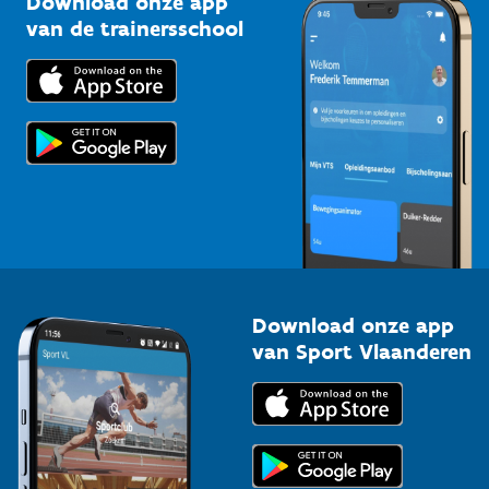
Download onze app
Bedrijven
van de trainersschool
Downloads
Trainers en begeleiders
Voor de pers
Scholen
Topsporters
Organisatoren van sportevenementen
Download onze app
van Sport Vlaanderen