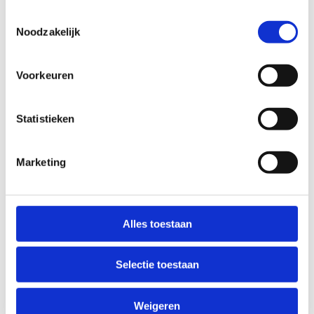
Toestemmingsselectie
Noodzakelijk
Startplaatsen
Voorkeuren
Boonstraat
20
3271
Scherpenheuvel-Zichem
Statistieken
Marketing
Alles toestaan
Selectie toestaan
Weigeren