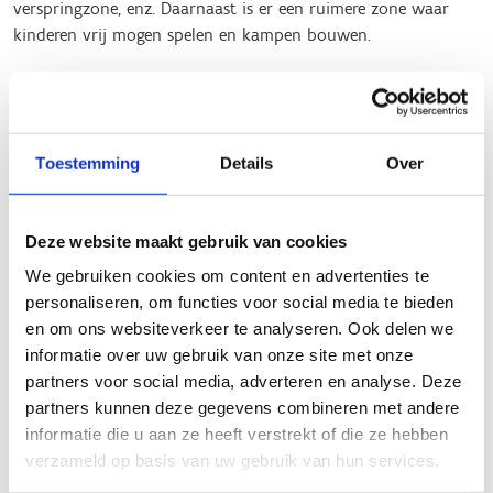
verspringzone, enz. Daarnaast is er een ruimere zone waar
kinderen vrij mogen spelen en kampen bouwen.
Het speelbos en het multimovepad maken deel uit van de
drie avontuurlijke ‘Kinderen Baas’ wandelingen binnen het
‘Landschapspark de Merode’. Ze liggen bovendien vlakbij het
wandelknooppunt 100 , het populairste wandelknooppunt
Toestemming
Details
Over
van Vlaanderen. Samen met de Abdij van Averbode en de
Lekdreef worden het ongetwijfeld nieuwe trekpleisters voor
jong en oud!
Deze website maakt gebruik van cookies
We gebruiken cookies om content en advertenties te
Praktisch;
personaliseren, om functies voor social media te bieden
Het bewegwijzerde traject van het multimovepad start in de
en om ons websiteverkeer te analyseren. Ook delen we
Boonstraat in Averbode. De starttotem nodigt meteen uit om
informatie over uw gebruik van onze site met onze
op ontdekking te gaan. Parkeren kan op parking 2 aan het
partners voor social media, adverteren en analyse. Deze
lokaal van Scouts Averbode en VBS De Vlindertuin
partners kunnen deze gegevens combineren met andere
(Boonstraat z/n, 3271 Averbode), alternatief parking 1 aan Het
informatie die u aan ze heeft verstrekt of die ze hebben
Moment (blauwe zone, Herseltsebaan 2, 3271 Averbode).
verzameld op basis van uw gebruik van hun services.