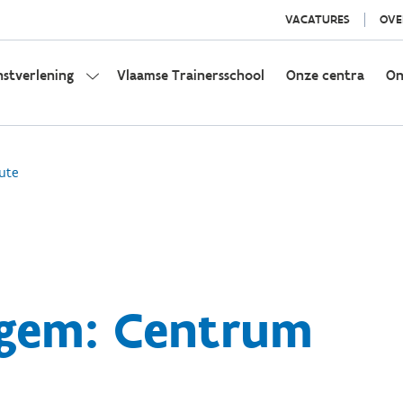
VACATURES
OVE
nstverlening
Vlaamse Trainersschool
Onze centra
On
ute
egem: Centrum