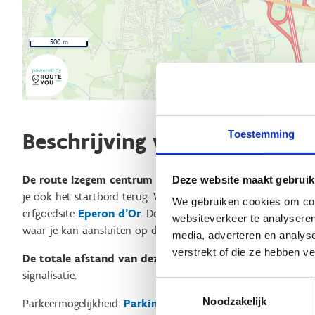
500 m
Toestemming
Beschrijving van de route
De route Izegem centrum start aan de parking van het
Deze website maakt gebruik
je ook het startbord terug. Via een korte aanloop passeer je 
We gebruiken cookies om cont
erfgoedsite
Eperon d’Or
. De route breng je via de Zuidkaai
websiteverkeer te analyseren
waar je kan aansluiten op de route
Izegem: Kachtem
.
media, adverteren en analys
verstrekt of die ze hebben v
De totale afstand van deze route bedraagt 7,00km
en je
signalisatie.
Toestemmingsselectie
Noodzakelijk
Parkeermogelijkheid:
Parking zwembad de Krekel
(opgelet: