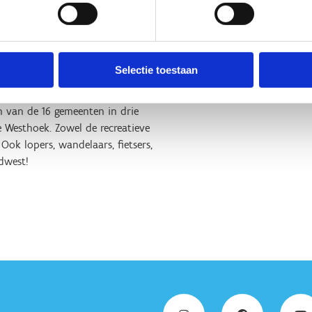
n Ardooie, Hooglede,
slede, Oostrozebeke, Pittem,
 een totale afstand van circa
Selectie toestaan
jk landschap. Naast de mooie
en van de 16 gemeenten in drie
e Westhoek. Zowel de recreatieve
Ook lopers, wandelaars, fietsers,
dwest!