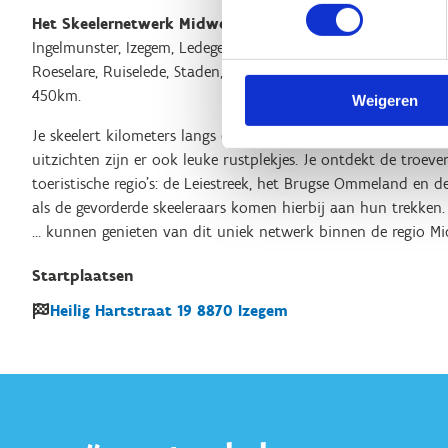
Het Skeelernetwerk Midwest
waaiert uit over de gemeente
Ingelmunster, Izegem, Ledegem, Lichtervelde, Meulebeke, Moor
Roeselare, Ruiselede, Staden, Tielt, Wielsbeke en Wingene met
450km.
Weigeren
Je skeelert kilometers langs een gevarieerd ruraal en stedeli
uitzichten zijn er ook leuke rustplekjes. Je ontdekt de troev
toeristische regio's: de Leiestreek, het Brugse Ommeland en d
als de gevorderde skeeleraars komen hierbij aan hun trekken. 
… kunnen genieten van dit uniek netwerk binnen de regio Mi
Startplaatsen
Heilig Hartstraat
19
8870
Izegem