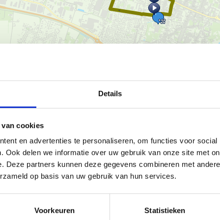
Ka
Details
zwembad de Krekel
.
Daar vind
 van cookies
onder andere de industriële
ent en advertenties te personaliseren, om functies voor social
 en de Vaartdijk naar Kachtem
. Ook delen we informatie over uw gebruik van onze site met on
e. Deze partners kunnen deze gegevens combineren met andere i
erzameld op basis van uw gebruik van hun services.
 volgt hiervoor de groene
Voorkeuren
Statistieken
 blauwe zone max 4u)