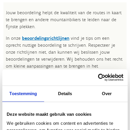
Jouw beoordeling helpt de kwaliteit van de routes in kaart
te brengen en andere mountainbikers te leiden naar de
fijnste plekken.
In onze
beoordelingsrichtlijnen
vind je tips om een
oprecht nuttige beoordeling te schrijven. Respecteer je
onze richtlijnen niet, dan kunnen wij beslissen jouw
beoordelingen te verwijderen. Wij behouden ons het recht
om kleine aanpassingen aan te brengen in het
tekstgedeelte van jouw evaluatie zonder de feitelijke
inhoud ervan te veranderen, bijvoorbeeld om taalfouten
en leesbaarheid te verbeteren.​
Toestemming
Details
Over
Voor meer informatie over onze routestructuren, neem een
kijkje bij de
FAQ
.
Deze website maakt gebruik van cookies
Wil je een probleem melden op een route? Ga dan naar
We gebruiken cookies om content en advertenties te
het
Routemeldpunt
.