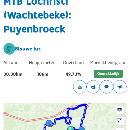
MTB Lochristi
(Wachtebeke):
Puyenbroeck
Blauwe lus
Afstand
Hoogtemeters
Onverhard
Moeilijkheidsgraad
Gemakkelijk
30.30km
106m
49.73%