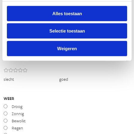
BEWEGWIJZERING
Alles toestaan
TIP:
ontbrekende signalisatie kan je melden via het
Routemeldpunt
Selectie toestaan
slecht
goed
Weigeren
STAAT VAN PARCOURS(ONDERGROND, BEGROEIING, ONDERHOUD)
slecht
goed
WEER
Droog
Zonnig
Bewolkt
Regen