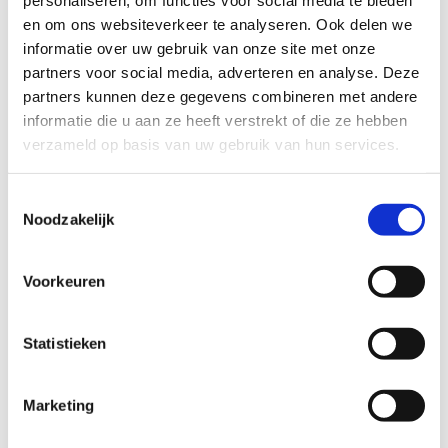
personaliseren, om functies voor social media te bieden
Heb je een vraag, contacteer ons via
en om ons websiteverkeer te analyseren. Ook delen we
sportievevrijetijd@sport.vlaanderen
.​
informatie over uw gebruik van onze site met onze
partners voor social media, adverteren en analyse. Deze
partners kunnen deze gegevens combineren met andere
informatie die u aan ze heeft verstrekt of die ze hebben
ALGEMENE BEOORDELING *
verzameld op basis van uw gebruik van hun services.
slecht
goed
Toestemmingsselectie
Noodzakelijk
FYSIEKE INSPANNING
Voorkeuren
licht
zwaar
Statistieken
TECHNISCHE MOEILIJKHEIDSGRAAD
Marketing
makkelijk
moeilijk