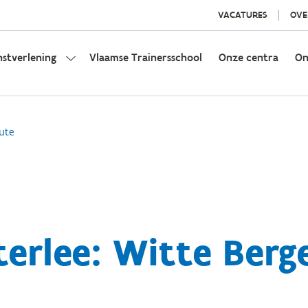
VACATURES
OVE
nstverlening
Vlaamse Trainersschool
Onze centra
On
ute
erlee: Witte Berge