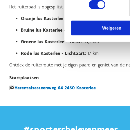
Het ruiterpad is opgesplitst in vier verschillende lussen:
Oranje lus Kasterlee - Hoge Mouw:
4,46 km
Weigeren
Bruine lus Kasterlee - Witte Bergen:
6,32 km
Groene lus Kasterlee - Tielen:
14,5 km
Rode lus Kasterlee - Lichtaart:
17 km
Ontdek de ruiterroute met je eigen paard en geniet van de n
Startplaatsen
Herentalsesteenweg
64
2460
Kasterlee
#sportersbelevenmeer