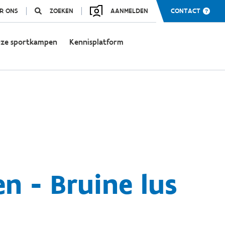
R ONS
ZOEKEN
AANMELDEN
CONTACT
ze sportkampen
Kennisplatform
n - Bruine lus