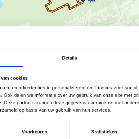
Ka
Details
 van cookies
ken? In de bossen en op de
en Tielen zijn vier prachtige
ent en advertenties te personaliseren, om functies voor social
. Ook delen we informatie over uw gebruik van onze site met on
e. Deze partners kunnen deze gegevens combineren met andere i
en groene en landelijke
erzameld op basis van uw gebruik van hun services.
te verscheidenheid aan
 dan 80 horecazaken.
Voorkeuren
Statistieken
onder.