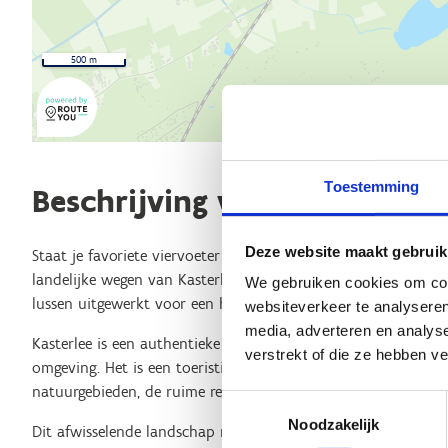
500 m
Toestemming
Beschrijving van de route
Deze website maakt gebruik
Staat je favoriete viervoeter te trappelen om eropuit te trek
landelijke wegen van Kasterlee en de deelgemeentes Lichtaart 
We gebruiken cookies om cont
lussen uitgewerkt voor een heerlijke rit te paard.
websiteverkeer te analyseren
media, adverteren en analys
Kasterlee is een authentieke Kempense gemeente, gelegen in e
verstrekt of die ze hebben v
omgeving. Het is een toeristische trekpleister dankzij de gro
natuurgebieden, de ruime recreatiemogelijkheden en de meer
Toestemmingsselectie
Noodzakelijk
Dit afwisselende landschap maakt paardrijden hier heel bijz