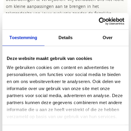
om kleine aanpassingen aan te brengen in het
tekstgedeelte van jouw evaluatie zonder de feitelijke
inhoud ervan te veranderen, bijvoorbeeld om taalfouten
en leesbaarheid te verbeteren.​
Toestemming
Details
Over
Voor meer informatie over onze routestructuren, neem een
kijkje bij de
FAQ
.
Wil je een probleem melden op een route? Ga dan naar
Deze website maakt gebruik van cookies
het
Routemeldpunt
.
We gebruiken cookies om content en advertenties te
personaliseren, om functies voor social media te bieden
Heb je een vraag, contacteer ons via
en om ons websiteverkeer te analyseren. Ook delen we
sportievevrijetijd@sport.vlaanderen
.​
informatie over uw gebruik van onze site met onze
partners voor social media, adverteren en analyse. Deze
partners kunnen deze gegevens combineren met andere
ALGEMENE BEOORDELING *
informatie die u aan ze heeft verstrekt of die ze hebben
verzameld op basis van uw gebruik van hun services.
slecht
goed