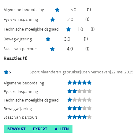
5.0
(
1
)
Algemene beoordeling
2.0
(
1
)
Fysieke inspanning
1.0
(
1
)
Technische moeilijkheidsgraad
3.0
(
1
)
Bewegwijzering
4.0
(
1
)
Staat van parcours
Reacties (
1
)
5
Sport Vlaanderen gebruiker
||
Koen Verhoeven
||
22 mei 2025
Algemene beoordeling
Fysieke inspanning
Technische moeilijkheidsgraad
Bewegwijzering
Staat van parcours
BEWOLKT
EXPERT
ALLEEN