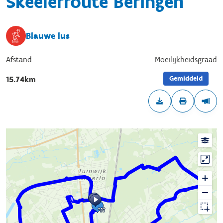
Skeelerroute Beringen
Blauwe lus
Afstand
Moeilijkheidsgraad
Gemiddeld
15.74km