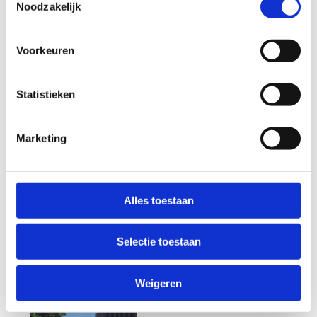
Noodzakelijk
Startplaatsen
be-MINE
3
3582
Beringen
Voorkeuren
Statistieken
Marketing
Alles toestaan
Selectie toestaan
Weigeren