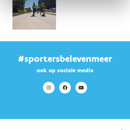
#sportersbelevenmeer
ook op sociale media