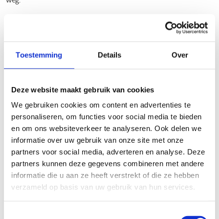
🟢
Voor beginners - 8 km
Een toegankelijke route voor wie net begint of gewoon rustig
wil genieten.
Toestemming
Details
Over
🔵
Voor gevorderden - 15 km
Ideaal als je al wat ervaring hebt, maar nog niet klaar bent
Deze website maakt gebruik van cookies
voor de langste afstand.
We gebruiken cookies om content en advertenties te
personaliseren, om functies voor social media te bieden
🔴
Voor ervaren skeeleraars - 29 km
en om ons websiteverkeer te analyseren. Ook delen we
informatie over uw gebruik van onze site met onze
Een stevige tocht voor de ervaren skeeleraar die houdt van
partners voor social media, adverteren en analyse. Deze
een sportieve uitdaging.
partners kunnen deze gegevens combineren met andere
Extra kilometers?
Je kan de route in Beringen verbinden
informatie die u aan ze heeft verstrekt of die ze hebben
met de skeelerroute in Ham via twee aangeduide
verzameld op basis van uw gebruik van hun services.
verbindingsstukken onderweg. Zo maak je er een nog grotere
tocht van!
Toestemmingsselectie