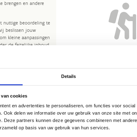
 te brengen en andere
t nuttige beoordeling te
wij beslissen jouw
 om kleine aanpassingen
der de feitelijke inhoud
Nog geen reviews... Zo’n verbo
rheid te verbeteren.​
heeft gewoon nog niemand 
kijkje bij de
FAQ
.
Details
et
Routemeldpunt
.
Geen reacties gevonden.
ort.vlaanderen
.​
 van cookies
ent en advertenties te personaliseren, om functies voor social
. Ook delen we informatie over uw gebruik van onze site met on
e. Deze partners kunnen deze gegevens combineren met andere i
erzameld op basis van uw gebruik van hun services.