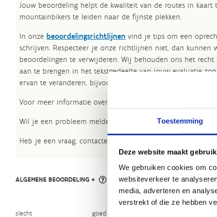
Jouw beoordeling helpt de kwaliteit van de routes in kaart
mountainbikers te leiden naar de fijnste plekken.
In onze
beoordelingsrichtlijnen
vind je tips om een oprech
schrijven. Respecteer je onze richtlijnen niet, dan kunnen 
beoordelingen te verwijderen. Wij behouden ons het recht
aan te brengen in het tekstgedeelte van jouw evaluatie zon
ervan te veranderen, bijvoorbeeld om taalfouten en leesbaa
Voor meer informatie over onze routestructuren, neem een 
Toestemming
Wil je een probleem melden op een route? Ga dan naar h
Heb je een vraag, contacteer ons via
sportievevrijetijd@sp
Deze website maakt gebruik
We gebruiken cookies om cont
websiteverkeer te analyseren
ALGEMENE BEOORDELING *
media, adverteren en analys
verstrekt of die ze hebben v
slecht
goed