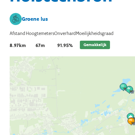
Groene lus
Afstand
Hoogtemeters
Onverhard
Moeilijkheidsgraad
Gemakkelijk
8.97km
67m
91.95%