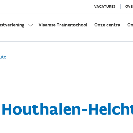
VACATURES
OVE
nstverlening
Vlaamse Trainersschool
Onze centra
On
ute
 Houthalen-Helcht