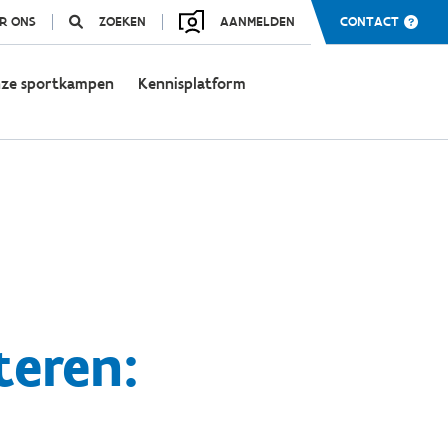
R ONS
ZOEKEN
AANMELDEN
CONTACT
ze sportkampen
Kennisplatform
eren: