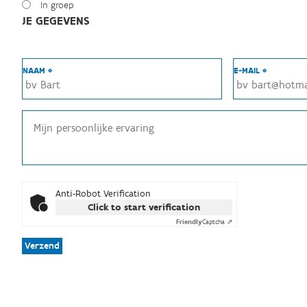
In groep
JE GEGEVENS
NAAM *
E-MAIL *
Anti-Robot Verification
Click to start verification
Friendly
Captcha ⇗
Verzend