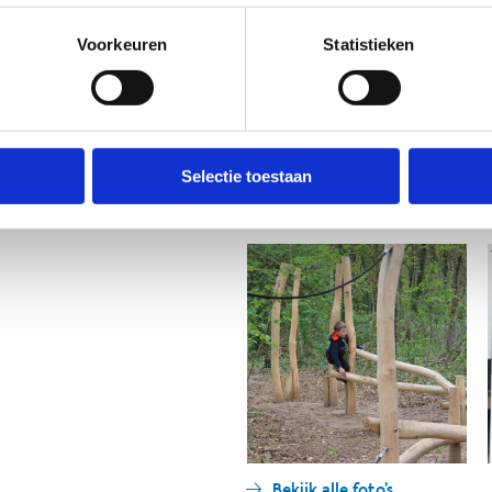
 Hertberg.
Voorkeuren
Statistieken
230 Herselt
Selectie toestaan
Bekijk alle foto's