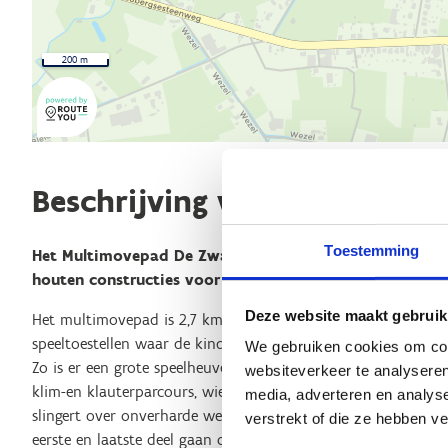
200 m
Beschrijving van de route
Toestemming
Het Multimovepad De Zwarte Specht Herselt zorgt door 
houten constructies voor een ideale mix van bewegen, 
Deze website maakt gebruik
Het multimovepad is 2,7 km lang. Onderweg staan een 10-tal
speeltoestellen waar de kinderen hun 12 motorische vaardig
We gebruiken cookies om cont
Zo is er een grote speelheuvel, een oerwoudslinger, zandwip, 
websiteverkeer te analyseren
klim-en klauterparcours, wiebelbrug, vlonderpad en nog vee
media, adverteren en analys
slingert over onverharde wegen, die toegankelijk zijn voor r
verstrekt of die ze hebben v
eerste en laatste deel gaan over een stukje van de GR5-wand