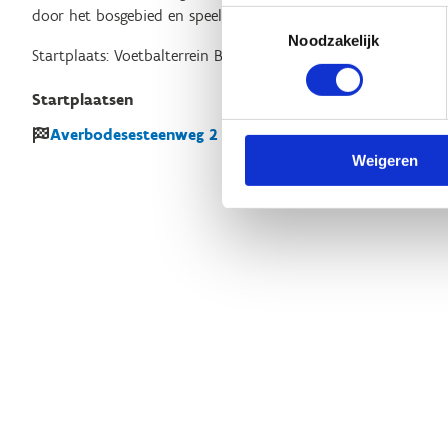
door het bosgebied en speelbos van Provinciaal Groendomein
Toestemmingsselectie
Noodzakelijk
Startplaats: Voetbalterrein Blauberg, Averbodesteensweg 2, 2
Startplaatsen
Averbodesesteenweg
2 B
2230
Herselt
Weigeren