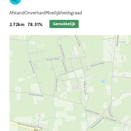
Afstand
Onverhard
Moeilijkheidsgraad
Gemakkelijk
2.72km
78.31%