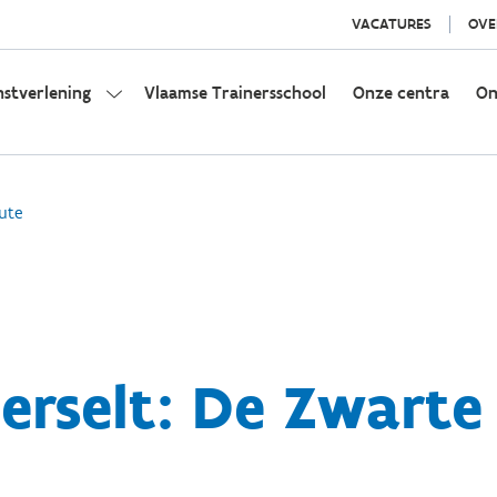
VACATURES
OVE
nstverlening
Vlaamse Trainersschool
Onze centra
On
ute
rselt: De Zwarte