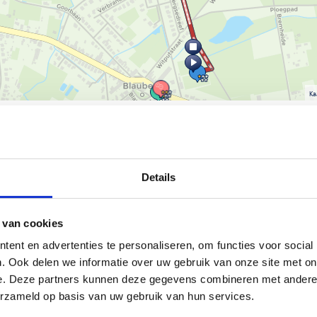
Ka
Details
natuurlijke hindernissen en
ravotten en natuurbeleving
 van cookies
 uitdagende en natuurlijke
heden al spelend kunnen oefenen.
ent en advertenties te personaliseren, om functies voor social
klankspel, evenwichtsparcours,
. Ook delen we informatie over uw gebruik van onze site met on
l meer te ontdekken. Het pad
e. Deze partners kunnen deze gegevens combineren met andere i
olwagens en kinderbuggy’s. Het
erzameld op basis van uw gebruik van hun services.
elroute. Het tussenstuk loopt