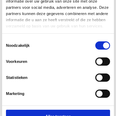
informatie over uw gebruik van onze site met onze
halve marathon.
partners voor social media, adverteren en analyse. Deze
partners kunnen deze gegevens combineren met andere
Kenmerken:
informatie die u aan ze heeft verstrekt of die ze hebben
verzameld op basis van uw gebruik van hun services.
Beloopbaarheid tijdens nattere perioden : moeilijk
beloopbaar
Mate van aanwezigheid verlichting: karig
Toestemmingsselectie
Moeilijkheidsgraad: gemiddeld
Noodzakelijk
Startplaatsen
Voorkeuren
Kouterstraat
4A
9270
Laarne
Statistieken
Marketing