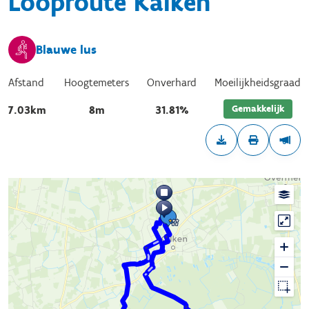
Looproute Kalken
Blauwe lus
Afstand
Hoogtemeters
Onverhard
Moeilijkheidsgraad
Gemakkelijk
7.03km
8m
31.81%