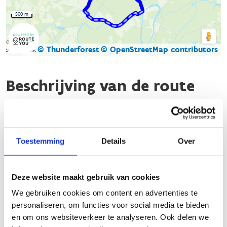
500 m
© Thunderforest
© OpenStreetMap contributors
Kaartgegevens
Beschrijving van de route
De looproute Kalken start aan het sportcomplex Kruisen-
Kouter, gelegen aan de Kouterstraat 4A in Kalken (Laarne).
Deze route bestaat uit drie verschillende looplussen en voert
Toestemming
Details
Over
je voornamelijk over landelijke, veilige en verkeersarme paden.
De groene lus: 6,7 km
Deze website maakt gebruik van cookies
De blauwe lus: 7 km
We gebruiken cookies om content en advertenties te
De rode lus: 9,1 km
personaliseren, om functies voor social media te bieden
Daar het 3 afzonderlijke lussen zijn, kan je ze ook
en om ons websiteverkeer te analyseren. Ook delen we
combineren, waarbij je op een mooie afstand komt van een