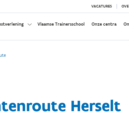
VACATURES
OVE
nstverlening
Vlaamse Trainersschool
Onze centra
On
ute
tenroute Herselt