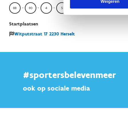
Weigeren
-
-
-
-
-
-
-
88
90
4
5
2
81
98
3
Startplaatsen
Witputstraat
17
2230
Herselt
#sportersbelevenmeer
ook op sociale media