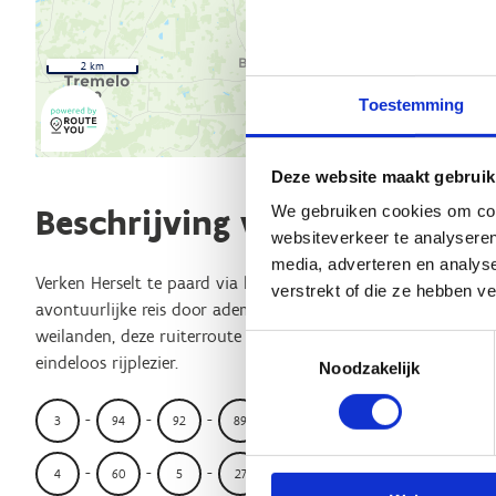
2 km
Toestemming
Deze website maakt gebruik
We gebruiken cookies om cont
Beschrijving van de route
websiteverkeer te analyseren
media, adverteren en analys
Verken Herselt te paard via het knooppuntennetwerk en laat
verstrekt of die ze hebben v
avontuurlijke reis door adembenemende landschappen. Van d
weilanden, deze ruiterroute biedt een perfecte balans tussen
Toestemmingsselectie
eindeloos rijplezier.
Noodzakelijk
-
-
-
-
-
-
-
3
94
92
89
75
74
72
71
-
-
-
-
-
-
-
4
60
5
27
39
42
35
38