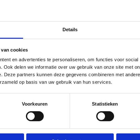
Details
Ka
 van cookies
ent en advertenties te personaliseren, om functies voor social
. Ook delen we informatie over uw gebruik van onze site met on
e. Deze partners kunnen deze gegevens combineren met andere i
 je meevoeren op een
erzameld op basis van uw gebruik van hun services.
ichte bossen tot glooiende
 natuurlijke schoonheid en
Voorkeuren
Statistieken
-
-
-
-
68
44
14
-
-
-
-
87
86
83