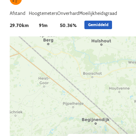
Afstand
Hoogtemeters
Onverhard
Moeilijkheidsgraad
Gemiddeld
29.70km
91m
50.36%