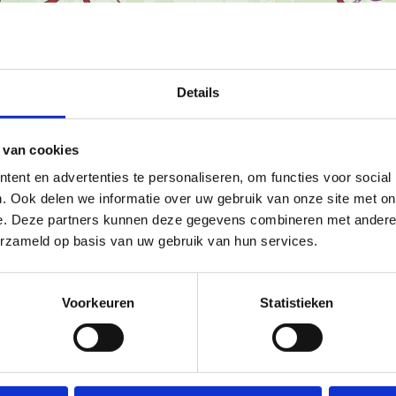
Details
Ka
 van cookies
ent en advertenties te personaliseren, om functies voor social
. Ook delen we informatie over uw gebruik van onze site met on
e. Deze partners kunnen deze gegevens combineren met andere i
aat je meevoeren op een
erzameld op basis van uw gebruik van hun services.
ichte bossen tot glooiende
 natuurlijke schoonheid en
Voorkeuren
Statistieken
-
-
-
-
19
62
18
-
-
-
42
45
46