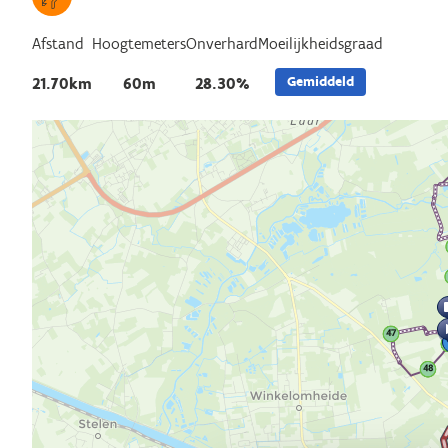
Afstand
Hoogtemeters
Onverhard
Moeilijkheidsgraad
Gemiddeld
21.70km
60m
28.30%