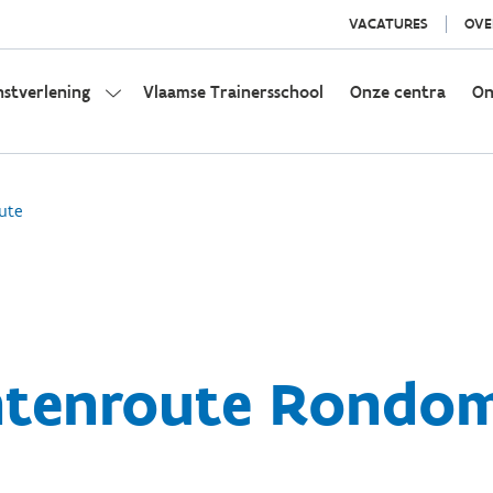
VACATURES
OVE
nstverlening
Vlaamse Trainersschool
Onze centra
On
ute
ntenroute Rondo