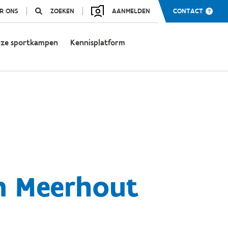
R ONS
ZOEKEN
AANMELDEN
CONTACT
ze sportkampen
Kennisplatform
m Meerhout