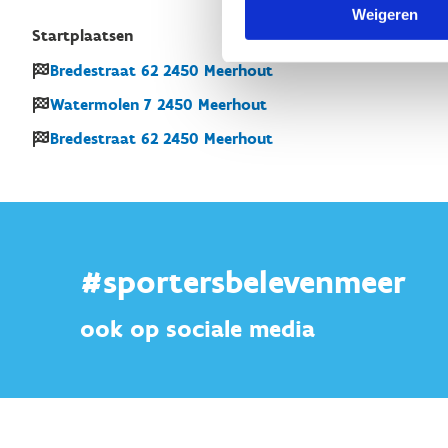
Weigeren
Startplaatsen
Bredestraat
62
2450
Meerhout
Watermolen
7
2450
Meerhout
Bredestraat
62
2450
Meerhout
#sportersbelevenmeer
ook op sociale media