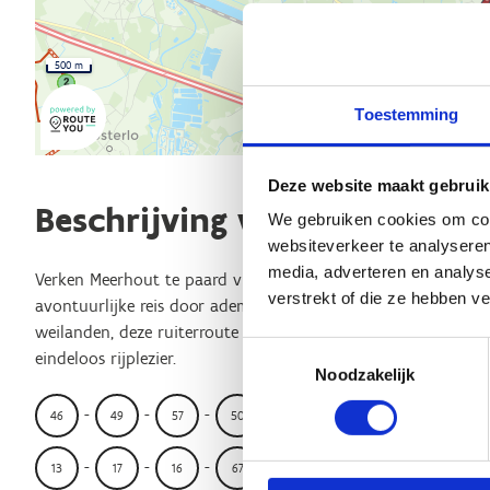
500 m
Toestemming
Deze website maakt gebruik
Beschrijving van de route
We gebruiken cookies om cont
websiteverkeer te analyseren
media, adverteren en analys
Verken Meerhout te paard via het knooppuntennetwerk en l
verstrekt of die ze hebben v
avontuurlijke reis door adembenemende landschappen. Van d
weilanden, deze ruiterroute biedt een perfecte balans tussen
Toestemmingsselectie
eindeloos rijplezier.
Noodzakelijk
-
-
-
-
-
-
-
46
49
57
50
56
6
8
7
-
-
-
-
-
-
-
13
17
16
67
14
4
3
43