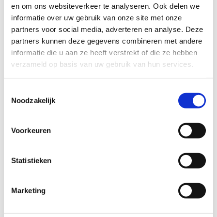
en om ons websiteverkeer te analyseren. Ook delen we
-
-
-
-
-
-
-
5
4
99
28
2
1
13
informatie over uw gebruik van onze site met onze
partners voor social media, adverteren en analyse. Deze
-
-
-
-
-
-
-
31
44
30
65
64
32
94
partners kunnen deze gegevens combineren met andere
informatie die u aan ze heeft verstrekt of die ze hebben
-
-
-
-
-
-
-
98
13
1
20
18
19
26
verzameld op basis van uw gebruik van hun services.
35
Toestemmingsselectie
Noodzakelijk
Startplaatsen
Voorkeuren
Veltjensstraat
39
2440
Geel
Don Boscostraat
35
2400
Mol
Statistieken
Marketing