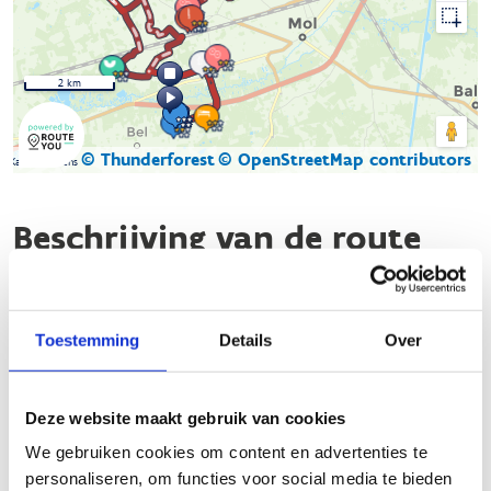
2 km
© Thunderforest
© OpenStreetMap contributors
Kaartgegevens
Beschrijving van de route
Verken Bel te paard via het knooppuntennetwerk en laat je
meevoeren op een avontuurlijke reis door adembenemende
Toestemming
Details
Over
landschappen. Van dichte bossen tot glooiende weilanden,
deze ruiterroute biedt een perfecte balans tussen natuurlijke
schoonheid en eindeloos rijplezier.
Deze website maakt gebruik van cookies
We gebruiken cookies om content en advertenties te
-
-
-
-
-
-
-
26
19
18
20
1
5
4
personaliseren, om functies voor social media te bieden