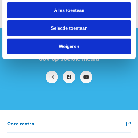
Alles toestaan
Selectie toestaan
#sportersbelevenmeer
Weigeren
ook op sociale media
Onze centra