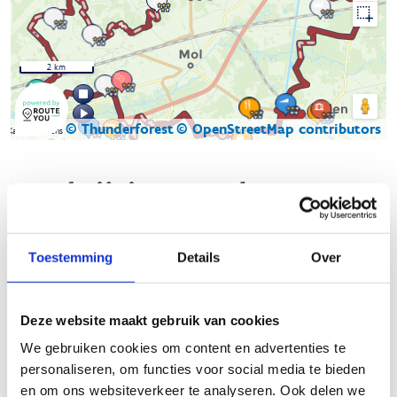
2 km
© Thunderforest
© OpenStreetMap contributors
Kaartgegevens
Beschrijving van de route
Verken de omgeving rond Mol te paard via het
Toestemming
Details
Over
knooppuntennetwerk en laat je meevoeren op een
avontuurlijke reis door adembenemende landschappen. Van
dichte bossen tot glooiende weilanden, deze ruiterroute biedt
Deze website maakt gebruik van cookies
een perfecte balans tussen natuurlijke schoonheid en
eindeloos rijplezier.
We gebruiken cookies om content en advertenties te
personaliseren, om functies voor social media te bieden
en om ons websiteverkeer te analyseren. Ook delen we
-
-
-
-
-
-
-
26
19
16
6
7
76
2