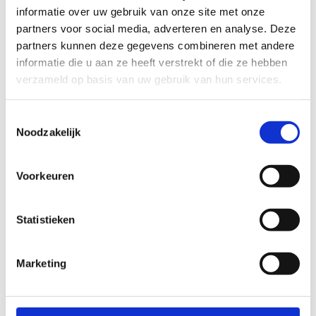
informatie over uw gebruik van onze site met onze
partners voor social media, adverteren en analyse. Deze
-
-
-
-
-
-
-
3
46
5
42
97
92
7
partners kunnen deze gegevens combineren met andere
informatie die u aan ze heeft verstrekt of die ze hebben
-
-
-
-
-
-
-
52
27
25
29
65
64
32
verzameld op basis van uw gebruik van hun services.
-
-
-
-
-
-
-
94
98
13
1
20
18
19
Toestemmingsselectie
-
Noodzakelijk
26
35
Startplaatsen
Voorkeuren
Veltjensstraat
39
2440
Geel
Statistieken
Marketing