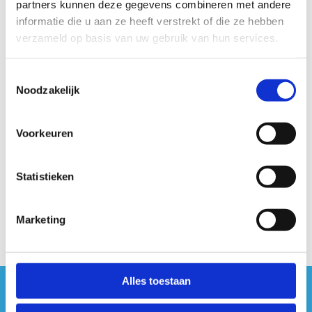
partners kunnen deze gegevens combineren met andere
informatie die u aan ze heeft verstrekt of die ze hebben
-
33
21
verzameld op basis van uw gebruik van hun services.
Startplaatsen
Toestemmingsselectie
Noodzakelijk
Postelsesteenweg
71
Mol
Voorkeuren
Statistieken
Marketing
Alles toestaan
#sportersbelevenmeer