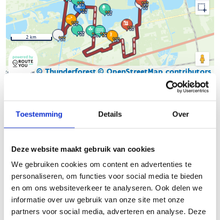
2 km
© Thunderforest
© OpenStreetMap contributors
Kaartgegevens
Beschrijving van de route
Toestemming
Details
Over
Verken Natuurreservaten De Maat en Den Diel te paard via het
knooppuntennetwerk en laat je meevoeren op een
Deze website maakt gebruik van cookies
avontuurlijke reis door adembenemende landschappen. Van
We gebruiken cookies om content en advertenties te
dichte bossen tot glooiende weilanden, deze ruiterroute biedt
personaliseren, om functies voor social media te bieden
een perfecte balans tussen natuurlijke schoonheid en
en om ons websiteverkeer te analyseren. Ook delen we
eindeloos rijplezier.
informatie over uw gebruik van onze site met onze
partners voor social media, adverteren en analyse. Deze
-
-
-
-
-
-
-
33
21
52
7
22
137
8