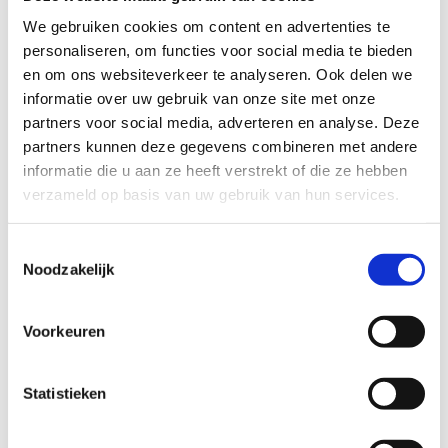
Wat vond je van deze route?
We gebruiken cookies om content en advertenties te
personaliseren, om functies voor social media te bieden
en om ons websiteverkeer te analyseren. Ook delen we
Jouw beoordeling helpt de kwaliteit van de routes in kaart
informatie over uw gebruik van onze site met onze
te brengen en andere mountainbikers te leiden naar de
partners voor social media, adverteren en analyse. Deze
fijnste plekken.
partners kunnen deze gegevens combineren met andere
informatie die u aan ze heeft verstrekt of die ze hebben
In onze
beoordelingsrichtlijnen
vind je tips om een
verzameld op basis van uw gebruik van hun services.
oprecht nuttige beoordeling te schrijven. Respecteer je
onze richtlijnen niet, dan kunnen wij beslissen jouw
beoordelingen te verwijderen. Wij behouden ons het recht
Toestemmingsselectie
Noodzakelijk
om kleine aanpassingen aan te brengen in het
tekstgedeelte van jouw evaluatie zonder de feitelijke
inhoud ervan te veranderen, bijvoorbeeld om taalfouten
Voorkeuren
en leesbaarheid te verbeteren.​
Voor meer informatie over onze routestructuren, neem een
Statistieken
kijkje bij de
FAQ
.
Wil je een probleem melden op een route? Ga dan naar