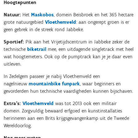
Hoogtepunten
Natuur:
Het
Maskobos
, domein Beisbroek en het 365 hectare
grote natuurgebied
Vloethemveld
: aan ongerept groen is er
geen gebrek in de streek rond Jabbeke.
Sportief:
Pik aan het Vrijetijdscentrum in Jabbeke zeker de
technische
biketrail
mee, een uitdagende singletrack met heel
wat hoogtemeters. Ook op de pumptrack kan je je daar even
uitleven.
In Zedelgem passeer je nabij Vloethemveld een
nagelnieuw
mountainbike funpark
, waar beginners en
gevorderden hun technische vaardigheden kunnen bijschaven.
Extra's:
Vloethemveld
was tot 2013 ook een militair
domein. Zorgvuldig bewaard erfgoed en kunstinstallaties
herinneren aan een Brits krijgsgevangenkamp uit de Tweede
Wereldoorlog.
Nog meer weten