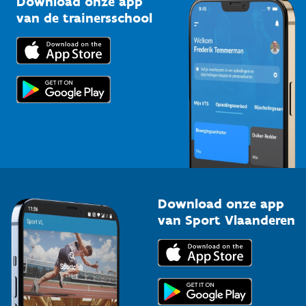
Download onze app
Bedrijven
van de trainersschool
Downloads
Trainers en begeleiders
Voor de pers
Scholen
Topsporters
Organisatoren van sportevenementen
Download onze app
van Sport Vlaanderen