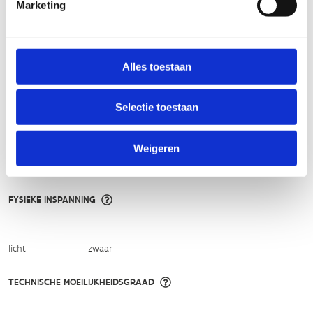
Marketing
het
Routemeldpunt
.
Heb je een vraag, contacteer ons via
sportievevrijetijd@sport.vlaanderen
.​
Alles toestaan
Selectie toestaan
ALGEMENE BEOORDELING *
Weigeren
slecht
goed
FYSIEKE INSPANNING
licht
zwaar
TECHNISCHE MOEILIJKHEIDSGRAAD