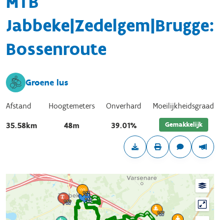
MTB
Jabbeke|Zedelgem|Brugge:
Bossenroute
Groene lus
Afstand
Hoogtemeters
Onverhard
Moeilijkheidsgraad
Gemakkelijk
35.58km
48m
39.01%