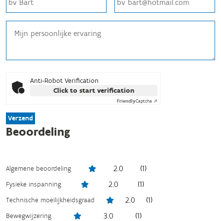
Anti-Robot Verification
Click to start verification
Friendly
Captcha ⇗
Verzend
Beoordeling
2.0
(
1
)
Algemene beoordeling
2.0
(
1
)
Fysieke inspanning
2.0
(
1
)
Technische moeilijkheidsgraad
3.0
(
1
)
Bewegwijzering