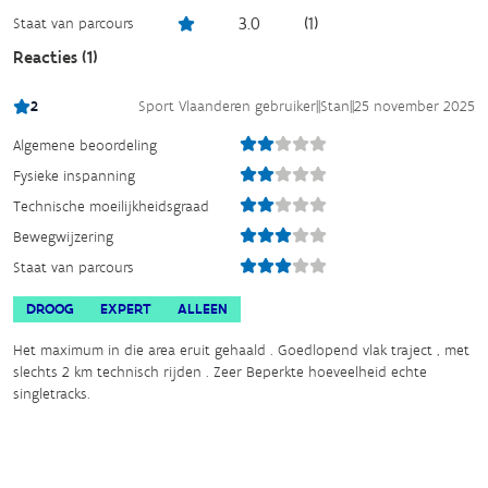
3.0
(
1
)
Staat van parcours
Reacties (
1
)
2
Sport Vlaanderen gebruiker
||
Stan
||
25 november 2025
Algemene beoordeling
Fysieke inspanning
Technische moeilijkheidsgraad
Bewegwijzering
Staat van parcours
DROOG
EXPERT
ALLEEN
Het maximum in die area eruit gehaald . Goedlopend vlak traject , met
slechts 2 km technisch rijden . Zeer Beperkte hoeveelheid echte
singletracks.