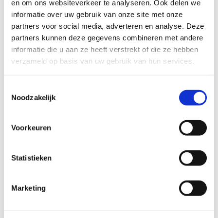
en om ons websiteverkeer te analyseren. Ook delen we
TECHNISCHE MOEILIJKHEIDSGRAAD
informatie over uw gebruik van onze site met onze
partners voor social media, adverteren en analyse. Deze
partners kunnen deze gegevens combineren met andere
makkelijk
moeilijk
informatie die u aan ze heeft verstrekt of die ze hebben
verzameld op basis van uw gebruik van hun services.
BEWEGWIJZERING
TIP:
ontbrekende signalisatie kan je melden via het
Toestemmingsselectie
Routemeldpunt
Noodzakelijk
slecht
goed
Voorkeuren
STAAT VAN PARCOURS(ONDERGROND, BEGROEIING, ONDERHOUD)
Statistieken
slecht
goed
Marketing
WEER