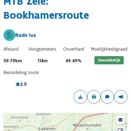
MTB Zele:
Bookhamersroute
Rode lus
Afstand
Hoogtemeters
Onverhard
Moeilijkheidsgraad
Gemakkelijk
59.79km
114m
49.49%
Beoordeling route
2.0