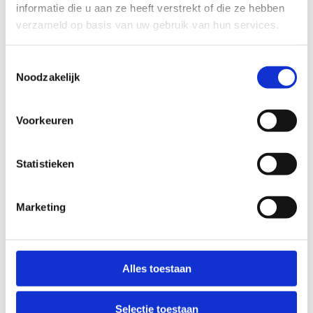
informatie die u aan ze heeft verstrekt of die ze hebben
FYSIEKE INSPANNING
verzameld op basis van uw gebruik van hun services.
Toestemmingsselectie
licht
zwaar
Noodzakelijk
TECHNISCHE MOEILIJKHEIDSGRAAD
Voorkeuren
makkelijk
moeilijk
Statistieken
BEWEGWIJZERING
TIP:
ontbrekende signalisatie kan je melden via het
Marketing
Routemeldpunt
slecht
goed
Alles toestaan
STAAT VAN PARCOURS(ONDERGROND, BEGROEIING, ONDERHOUD)
Selectie toestaan