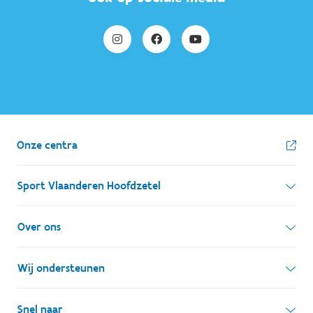
Onze centra
Sport Vlaanderen Hoofdzetel
Simon Bolivarlaan 17
Over ons
1000 Brussel
Wie zijn we, wat doen we
Wij ondersteunen
Ondernemingsnummer: BE 0248.142.826
Onze centra
Postadres
Lokale besturen
Snel naar