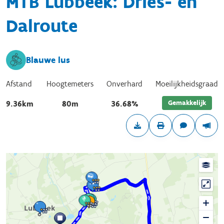
MTB Lubbeek: Dries- en
Dalroute
Blauwe lus
Afstand
Hoogtemeters
Onverhard
Moeilijkheidsgraad
Gemakkelijk
9.36km
80m
36.68%