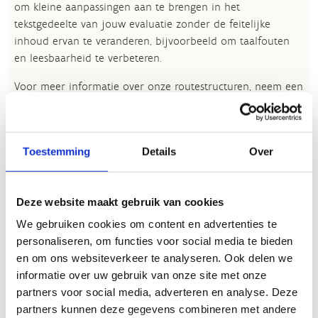
om kleine aanpassingen aan te brengen in het
tekstgedeelte van jouw evaluatie zonder de feitelijke
inhoud ervan te veranderen, bijvoorbeeld om taalfouten
en leesbaarheid te verbeteren.​
Voor meer informatie over onze routestructuren, neem een
kijkje bij de
FAQ
.
Wil je een probleem melden op een route? Ga dan naar
het
Routemeldpunt
.
Toestemming
Details
Over
Heb je een vraag, contacteer ons via
sportievevrijetijd@sport.vlaanderen
.​
Deze website maakt gebruik van cookies
We gebruiken cookies om content en advertenties te
personaliseren, om functies voor social media te bieden
ALGEMENE BEOORDELING *
en om ons websiteverkeer te analyseren. Ook delen we
informatie over uw gebruik van onze site met onze
partners voor social media, adverteren en analyse. Deze
slecht
goed
partners kunnen deze gegevens combineren met andere