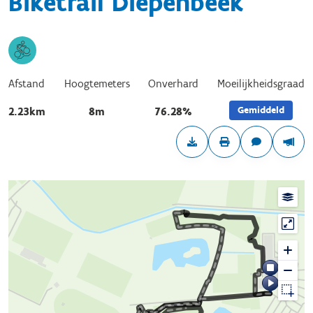
Biketrail Diepenbeek
Afstand
Hoogtemeters
Onverhard
Moeilijkheidsgraad
Gemiddeld
2.23km
8m
76.28%