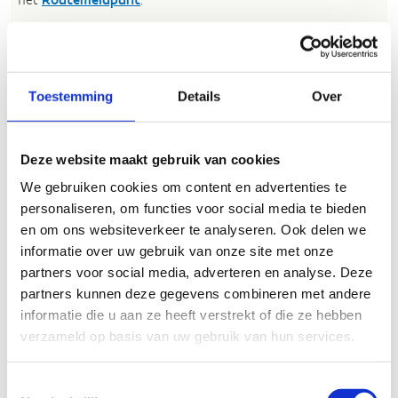
Heb je een vraag, contacteer ons via
sportievevrijetijd@sport.vlaanderen
.​
Toestemming
Details
Over
ALGEMENE BEOORDELING *
Deze website maakt gebruik van cookies
We gebruiken cookies om content en advertenties te
slecht
goed
personaliseren, om functies voor social media te bieden
en om ons websiteverkeer te analyseren. Ook delen we
FYSIEKE INSPANNING
informatie over uw gebruik van onze site met onze
partners voor social media, adverteren en analyse. Deze
partners kunnen deze gegevens combineren met andere
licht
zwaar
informatie die u aan ze heeft verstrekt of die ze hebben
verzameld op basis van uw gebruik van hun services.
TECHNISCHE MOEILIJKHEIDSGRAAD
Toestemmingsselectie