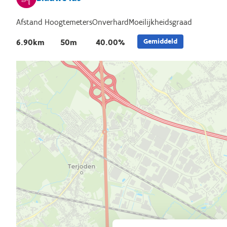
Afstand
Hoogtemeters
Onverhard
Moeilijkheidsgraad
Gemiddeld
6.90km
50m
40.00%