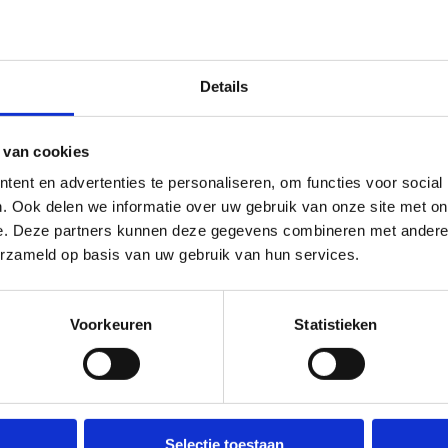
Details
Ka
 van cookies
ent en advertenties te personaliseren, om functies voor social
. Ook delen we informatie over uw gebruik van onze site met on
e. Deze partners kunnen deze gegevens combineren met andere i
erzameld op basis van uw gebruik van hun services.
n de Kortestraat 14 in 9320
e lus), veilige en verkeersarme
Voorkeuren
Statistieken
roene pijlen) is 5,3 km lang, de
 dan 12 km. De route bevat
Selectie toestaan