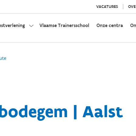
VACATURES
OVE
nstverlening
Vlaamse Trainersschool
Onze centra
On
ute
bodegem | Aalst