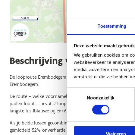
500 m
Toestemming
Deze website maakt gebruik
We gebruiken cookies om cont
Beschrijving van de route
websiteverkeer te analyseren
media, adverteren en analys
verstrekt of die ze hebben v
De looproute Erembodegem start aan de Sporthal Denderdal i
Erembodegem.
Toestemmingsselectie
De route – welke voornamelijk over landelijke, bosrijke (groen
Noodzakelijk
paden loopt – bevat 2 looplussen/afstanden. De kortste lus (g
langste lus (blauwe pijlen) 6,9 km.
Als je beide lussen gecombineerd loopt kom je aan iets meer
gemiddeld 52% onverharde looppaden.
Weigeren