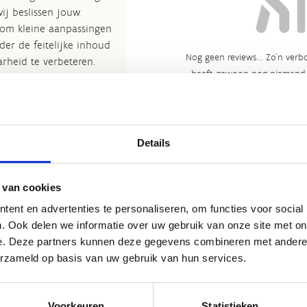
wij beslissen jouw
 om kleine aanpassingen
der de feitelijke inhoud
Nog geen reviews... Zo’n verbo
rheid te verbeteren.​
heeft gewoon nog niemand 
kijkje bij de
FAQ
.
et
Routemeldpunt
.
Details
ort.vlaanderen
.​
 van cookies
ent en advertenties te personaliseren, om functies voor social
. Ook delen we informatie over uw gebruik van onze site met on
e. Deze partners kunnen deze gegevens combineren met andere i
erzameld op basis van uw gebruik van hun services.
Voorkeuren
Statistieken