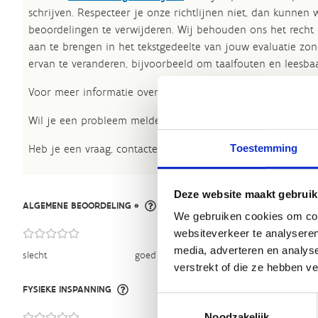
schrijven. Respecteer je onze richtlijnen niet, dan kunnen 
beoordelingen te verwijderen. Wij behouden ons het recht
aan te brengen in het tekstgedeelte van jouw evaluatie zon
ervan te veranderen, bijvoorbeeld om taalfouten en leesbaa
Voor meer informatie over onze routestructuren, neem een 
Wil je een probleem melden op een route? Ga dan naar h
Toestemming
Heb je een vraag, contacteer ons via
sportievevrijetijd@sp
Deze website maakt gebruik
ALGEMENE BEOORDELING *
We gebruiken cookies om cont
websiteverkeer te analyseren
media, adverteren en analys
slecht
goed
verstrekt of die ze hebben v
FYSIEKE INSPANNING
Toestemmingsselectie
Noodzakelijk