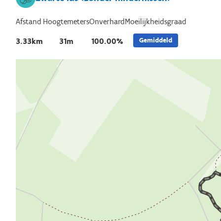
Afstand
Hoogtemeters
Onverhard
Moeilijkheidsgraad
Gemiddeld
3.33km
31m
100.00%