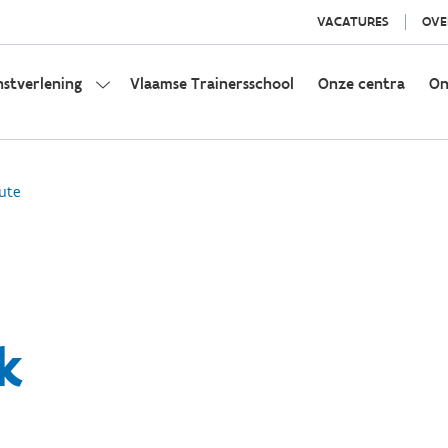
VACATURES
OVE
nstverlening
Vlaamse Trainersschool
Onze centra
On
ute
k