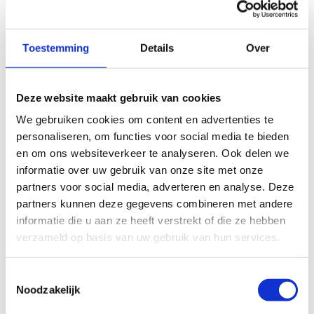
gemeente niet alleen joggers, maar ook fitnessliefhebbers en
buitensporters aan te trekken. "Dit biedt niet alleen kansen
voor een gezonde levensstijl, maar zo creëren we ook
Toestemming
Details
Over
ontmoetingsplekken waar beweging en sociaal contact
samenkomen."
Deze website maakt gebruik van cookies
De route neemt je mee langs straten, door de velden en het
park en biedt een mooie mix van natuur en autoluwe wegen.
We gebruiken cookies om content en advertenties te
De route is geschikt voor zowel geoefende sporters,
personaliseren, om functies voor social media te bieden
beginnende lopers als wandelaars die onderweg wat
en om ons websiteverkeer te analyseren. Ook delen we
lenigheidsoefeningen willen doen.
informatie over uw gebruik van onze site met onze
partners voor social media, adverteren en analyse. Deze
Startplaats: Wildersportcomplex, Sportlaan 11, 1600 Sint-
partners kunnen deze gegevens combineren met andere
Pieters-Leeuw
informatie die u aan ze heeft verstrekt of die ze hebben
verzameld op basis van uw gebruik van hun services.
Startplaatsen
Sportlaan
11
1600
Sint-Pieters-Leeuw
Toestemmingsselectie
Noodzakelijk