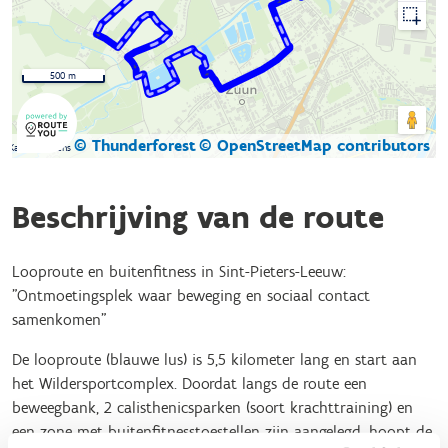
500 m
© Thunderforest
© OpenStreetMap contributors
Kaartgegevens
Beschrijving van de route
Looproute en buitenfitness in Sint-Pieters-Leeuw:
"Ontmoetingsplek waar beweging en sociaal contact
samenkomen"
De looproute (blauwe lus) is 5,5 kilometer lang en start aan
het Wildersportcomplex. Doordat langs de route een
beweegbank, 2 calisthenicsparken (soort krachttraining) en
een zone met buitenfitnesstoestellen zijn aangelegd, hoopt de