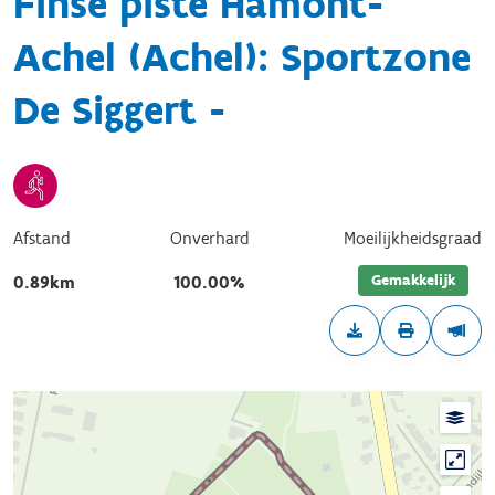
Finse piste Hamont-
Achel (Achel): Sportzone
De Siggert -
Afstand
Onverhard
Moeilijkheidsgraad
Gemakkelijk
0.89km
100.00%