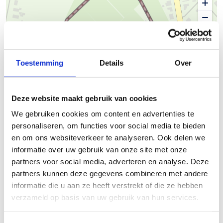
50 m
Toestemming
Details
Over
© Thunderforest
© OpenStreetMap contributors
Deze website maakt gebruik van cookies
Kaartgegevens
We gebruiken cookies om content en advertenties te
personaliseren, om functies voor social media te bieden
Beschrijving van de route
en om ons websiteverkeer te analyseren. Ook delen we
informatie over uw gebruik van onze site met onze
Finse piste Hamont-Achel (Achel) De Siggert
partners voor social media, adverteren en analyse. Deze
partners kunnen deze gegevens combineren met andere
Startplaatsen
informatie die u aan ze heeft verstrekt of die ze hebben
verzameld op basis van uw gebruik van hun services.
Siggerstraat
15
3930
Hamont-Achel