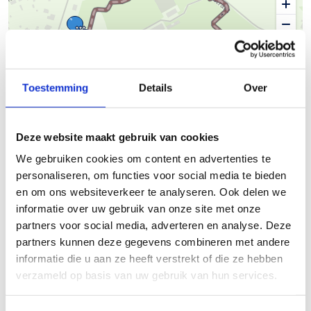
50 m
Toestemming
Details
Over
© Thunderforest
© OpenStreetMap contributors
Deze website maakt gebruik van cookies
Kaartgegevens
We gebruiken cookies om content en advertenties te
personaliseren, om functies voor social media te bieden
Beschrijving van de route
en om ons websiteverkeer te analyseren. Ook delen we
informatie over uw gebruik van onze site met onze
Finse piste Overpelt Lindel Hoeven
partners voor social media, adverteren en analyse. Deze
partners kunnen deze gegevens combineren met andere
Startplaatsen
informatie die u aan ze heeft verstrekt of die ze hebben
verzameld op basis van uw gebruik van hun services.
Hoevenstraat
125
3900
Pelt