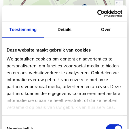
50 m
Toestemming
Details
Over
© Thunderforest
© OpenStreetMap contributors
Kaartgegevens
Deze website maakt gebruik van cookies
We gebruiken cookies om content en advertenties te
Beschrijving van de route
personaliseren, om functies voor social media te bieden
en om ons websiteverkeer te analyseren. Ook delen we
Finse piste Riemst
informatie over uw gebruik van onze site met onze
partners voor social media, adverteren en analyse. Deze
Startplaatsen
partners kunnen deze gegevens combineren met andere
informatie die u aan ze heeft verstrekt of die ze hebben
Reeckervelt
3
3770
Riemst
verzameld op basis van uw gebruik van hun services.
Toestemmingsselectie
Noodzakelijk