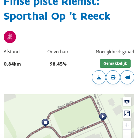
Finse piste Riemst:
Sporthal Op 't Reeck
Afstand
Onverhard
Moeilijkheidsgraad
Gemakkelijk
0.84km
98.45%