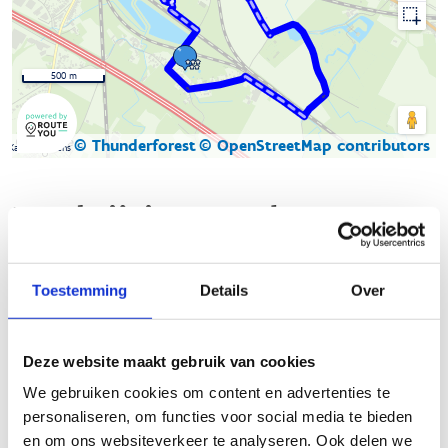
500 m
© Thunderforest
© OpenStreetMap contributors
Kaartgegevens
Beschrijving van de route
De looproute start aan het vernieuwde sport- en
Toestemming
Details
Over
recreatiecentrum Kouterslag (Kouterslag 3 9090 Melle). De
route loopt overwegend over onverharde paden in deze
groene en natuurrijke omgeving.
Deze website maakt gebruik van cookies
Vanuit de startplaats kan je kiezen uit onderstaande 3
We gebruiken cookies om content en advertenties te
lussen/afstanden:
personaliseren, om functies voor social media te bieden
en om ons websiteverkeer te analyseren. Ook delen we
Groene lus: 3 km