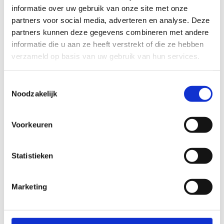
informatie over uw gebruik van onze site met onze
Blauwe lus: 5,2 km
partners voor social media, adverteren en analyse. Deze
Rode lus: 7 km
partners kunnen deze gegevens combineren met andere
Kenmerken:
informatie die u aan ze heeft verstrekt of die ze hebben
verzameld op basis van uw gebruik van hun services.
Beloopbaarheid tijdens nattere perioden : redelijk goed
beloopbaar
Toestemmingsselectie
Mate van aanwezigheid verlichting: gedeeltelijk
Noodzakelijk
Moeilijkheidsgraad: makkelijk
Startplaatsen
Voorkeuren
Kouterslag
3
9090
Melle
Statistieken
Marketing