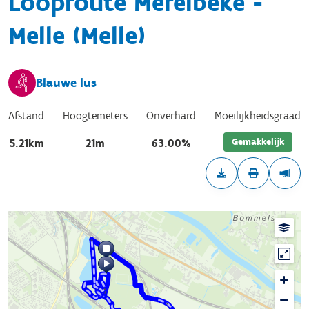
Looproute Merelbeke -
Melle (Melle)
Blauwe lus
Afstand
Hoogtemeters
Onverhard
Moeilijkheidsgraad
Gemakkelijk
5.21km
21m
63.00%