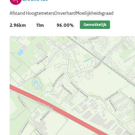
Afstand
Hoogtemeters
Onverhard
Moeilijkheidsgraad
Gemakkelijk
2.96km
11m
96.00%