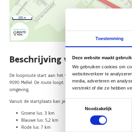
200 m
Toestemming
Beschrijving van de route
Deze website maakt gebruik
We gebruiken cookies om cont
websiteverkeer te analyseren
De looproute start aan het vernieuwde sport- en recreatiece
media, adverteren en analys
9090 Melle). De route loopt overwegend over onverharde pad
verstrekt of die ze hebben v
omgeving.
Vanuit de startplaats kan je kiezen uit onderstaande 3 lusse
Toestemmingsselectie
Noodzakelijk
Groene lus: 3 km
Blauwe lus: 5,2 km
Rode lus: 7 km