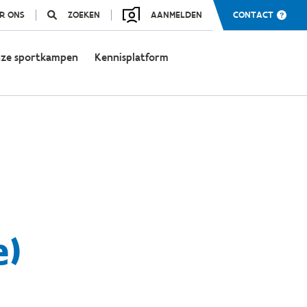
R ONS
ZOEKEN
AANMELDEN
CONTACT
ze sportkampen
Kennisplatform
e)