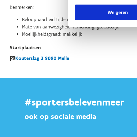
Kenmerken:
Weigeren
Beloopbaarheid tijdens nattere perioden : redelijk goe
Mate van aanwezigheid verlichting: gedeeltelijk
Moeilijkheidsgraad: makkelijk
Startplaatsen
Kouterslag
3
9090
Melle
#sportersbelevenmeer
ook op sociale media