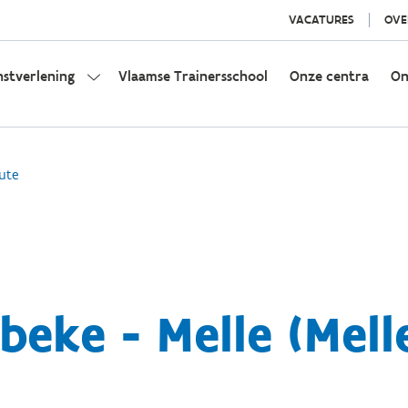
VACATURES
OVE
nstverlening
Vlaamse Trainersschool
Onze centra
On
ute
eke - Melle (Mell