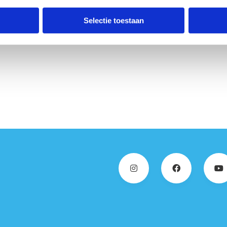
Selectie toestaan
d beloopbaar