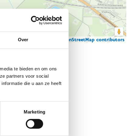
© Thunderforest
© OpenStreetMap contributors
Over
artgegevens
 media te bieden en om ons
ze partners voor social
nformatie die u aan ze heeft
Marketing