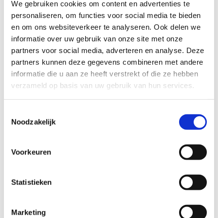
We gebruiken cookies om content en advertenties te
Uitgebreid netwerk
: Je kan genieten van maar liefst 25
personaliseren, om functies voor social media te bieden
km aan looppaden. De looproute De Merel is ook
en om ons websiteverkeer te analyseren. Ook delen we
verbonden met de looproute De Maalderij.
informatie over uw gebruik van onze site met onze
Startpunt
: Begin je avontuur vanaf de parking van
partners voor social media, adverteren en analyse. Deze
domein De Merel, Schippersdreef 7, 2960 Brecht.
partners kunnen deze gegevens combineren met andere
Natuurlijke omgeving
: Ervaar de rust en schoonheid
informatie die u aan ze heeft verstrekt of die ze hebben
van zowel verharde als onverharde paden.
verzameld op basis van uw gebruik van hun services.
Startplaatsen
Toestemmingsselectie
Tilburgbaan
71
2960
Brecht
Noodzakelijk
Voorkeuren
Statistieken
Marketing