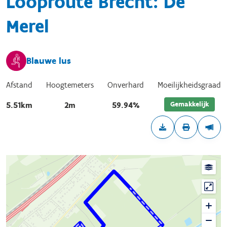
Looproute Brecht: De
Merel
Blauwe lus
Afstand
Hoogtemeters
Onverhard
Moeilijkheidsgraad
Gemakkelijk
5.51km
2m
59.94%