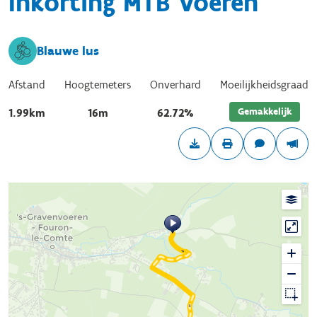
Inkorting MTB Voeren
Blauwe lus
Afstand
Hoogtemeters
Onverhard
Moeilijkheidsgraad
Gemakkelijk
1.99km
16m
62.72%