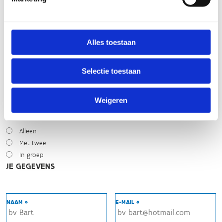
Zonnig
Bewolkt
Regen
Winters
Alles toestaan
NIVEAU
Selectie toestaan
Beginner
Gemiddeld
Expert
Weigeren
MET WIE HEB JE GEREDEN?
Alleen
Met twee
In groep
JE GEGEVENS
NAAM *
E-MAIL *