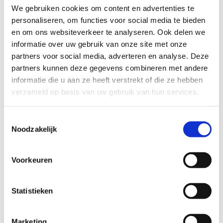
We gebruiken cookies om content en advertenties te
personaliseren, om functies voor social media te bieden
makkelijk
moeilijk
en om ons websiteverkeer te analyseren. Ook delen we
informatie over uw gebruik van onze site met onze
BEWEGWIJZERING
partners voor social media, adverteren en analyse. Deze
TIP:
ontbrekende signalisatie kan je melden via het
partners kunnen deze gegevens combineren met andere
Routemeldpunt
informatie die u aan ze heeft verstrekt of die ze hebben
verzameld op basis van uw gebruik van hun services.
slecht
goed
Toestemmingsselectie
Noodzakelijk
STAAT VAN PARCOURS(ONDERGROND, BEGROEIING, ONDERHOUD)
Voorkeuren
slecht
goed
Statistieken
WEER
Droog
Marketing