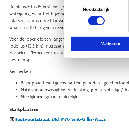
Toestemmingsselectie
De blauwe lus (5 km) leidt je doorheen de Houtvoortsite en 
Noodzakelijk
watergang, waar het bijzonder rustig en aangenaam lopen is. 
inlassen, dan is deze blauwe lus geschikt; op deze lus vind j
waar elke 100 m gemarkeerd staat.
Voor de loper die een langere afstand wil overbruggen en eve
Weigeren
rode lus (10,3 km) interessant. Deze lus leidt je via het sp
Mechelen - Terneuzen), recht naar het Stropersbos, waar je
luwte loopt.
Kenmerken:
Beloopbaarheid tijdens nattere perioden : goed beloop
Mate van aanwezigheid verlichting: groen: volledig / bl
Moeilijkheidsgraad: makkelijk
Startplaatsen
Houtvoortstraat
24d
9170
Sint-Gillis-Waas