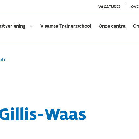
VACATURES
OVE
nstverlening
Vlaamse Trainersschool
Onze centra
On
ute
Gillis-Waas