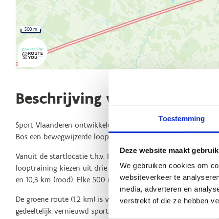
500 m
Beschrijving van de route
Toestemming
Sport Vlaanderen ontwikkelde samen met de gemeente en he
Bos een bewegwijzerde looproute in Sint-Gillis-Waas.
Deze website maakt gebruik
Vanuit de startlocatie t.h.v. KFC Sporting Sint-Gillis-Waas (Ho
We gebruiken cookies om cont
looptraining kiezen uit drie routes met verschillende afstand
websiteverkeer te analyseren
en 10,3 km (rood). Elke 500 m vind je een afstandsaanduiding
media, adverteren en analys
De groene route (1,2 km) is volledig verlicht en leidt je door
verstrekt of die ze hebben v
gedeeltelijk vernieuwd sport- en spelcomplex in de gemeente.