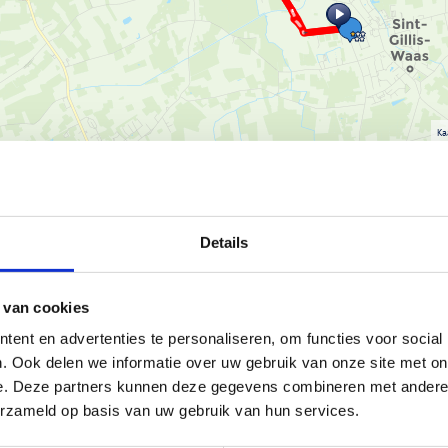
Ka
Details
t Agentschap voor Natuur en
 van cookies
utvoortstraat 24L) kan je voor je
ent en advertenties te personaliseren, om functies voor social
en: 1,2 km (groen), 5 km (blauw)
. Ook delen we informatie over uw gebruik van onze site met on
.
e. Deze partners kunnen deze gegevens combineren met andere i
heen de Houtvoortsite, een
erzameld op basis van uw gebruik van hun services.