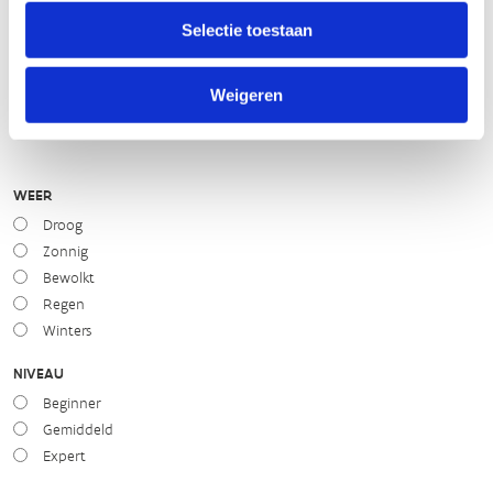
Selectie toestaan
STAAT VAN PARCOURS(ONDERGROND, BEGROEIING, ONDERHOUD)
Weigeren
slecht
goed
WEER
Droog
Zonnig
Bewolkt
Regen
Winters
NIVEAU
Beginner
Gemiddeld
Expert