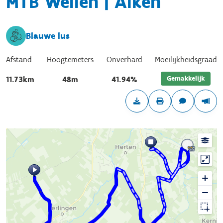
MTB Wellen | Alken
Blauwe lus
Afstand
Hoogtemeters
Onverhard
Moeilijkheidsgraad
Gemakkelijk
11.73km
48m
41.94%