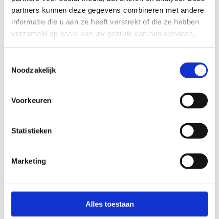
partners kunnen deze gegevens combineren met andere
slecht
goed
informatie die u aan ze heeft verstrekt of die ze hebben
verzameld op basis van uw gebruik van hun services.
FYSIEKE INSPANNING
Toestemmingsselectie
Noodzakelijk
licht
zwaar
Voorkeuren
TECHNISCHE MOEILIJKHEIDSGRAAD
Statistieken
makkelijk
moeilijk
BEWEGWIJZERING
Marketing
TIP:
ontbrekende signalisatie kan je melden via het
Routemeldpunt
Alles toestaan
slecht
goed