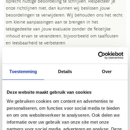
oprecht nuttige beoordeling te schrijven. Respecteer je
onze richtlijnen niet, dan kunnen wij beslissen jouw
beoordelingen te verwijderen. Wij behouden ons het recht
om kleine aanpassingen aan te brengen in het
tekstgedeelte van jouw evaluatie zonder de feitelijke
inhoud ervan te veranderen, bijvoorbeeld om taalfouten
en leesbaarheid te verbeteren.​
Voor meer informatie over onze routestructuren, neem een
kijkje bij de
FAQ
.
Toestemming
Details
Over
Wil je een probleem melden op een route? Ga dan naar
het
Routemeldpunt
.
Heb je een vraag, contacteer ons via
Deze website maakt gebruik van cookies
sportievevrijetijd@sport.vlaanderen
.​
We gebruiken cookies om content en advertenties te
personaliseren, om functies voor social media te bieden
en om ons websiteverkeer te analyseren. Ook delen we
ALGEMENE BEOORDELING *
informatie over uw gebruik van onze site met onze
partners voor social media, adverteren en analyse. Deze