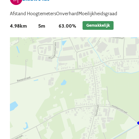
Afstand
Hoogtemeters
Onverhard
Moeilijkheidsgraad
Gemakkelijk
4.98km
5m
63.00%