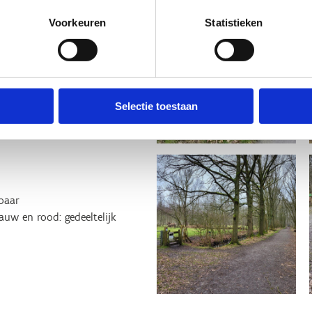
vervolgens langsheen de
Voorkeuren
Statistieken
Wil je een intervaltraining
e immers een traject van 1 km
n de natuur wil induiken, is de
Selectie toestaan
oorwegpad (de oude spoorwegroute
 ook op een warme zomerdag in
baar
auw en rood: gedeeltelijk