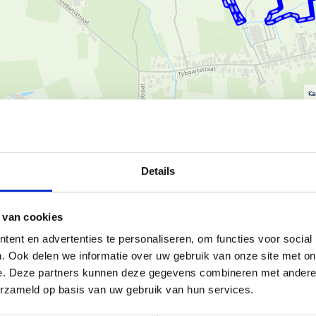
Ka
Details
t Agentschap voor Natuur en
 van cookies
utvoortstraat 24L) kan je voor je
ent en advertenties te personaliseren, om functies voor social
en: 1,2 km (groen), 5 km (blauw)
. Ook delen we informatie over uw gebruik van onze site met on
.
e. Deze partners kunnen deze gegevens combineren met andere i
heen de Houtvoortsite, een
erzameld op basis van uw gebruik van hun services.