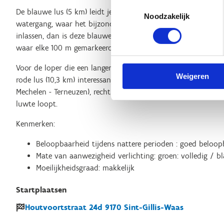
Toestemmingsselectie
De blauwe lus (5 km) leidt je doorheen de Houtvoortsite en 
Noodzakelijk
watergang, waar het bijzonder rustig en aangenaam lopen is. 
inlassen, dan is deze blauwe lus geschikt; op deze lus vind j
waar elke 100 m gemarkeerd staat.
Voor de loper die een langere afstand wil overbruggen en eve
Weigeren
rode lus (10,3 km) interessant. Deze lus leidt je via het sp
Mechelen - Terneuzen), recht naar het Stropersbos, waar je
luwte loopt.
Kenmerken:
Beloopbaarheid tijdens nattere perioden : goed beloop
Mate van aanwezigheid verlichting: groen: volledig / bl
Moeilijkheidsgraad: makkelijk
Startplaatsen
Houtvoortstraat
24d
9170
Sint-Gillis-Waas