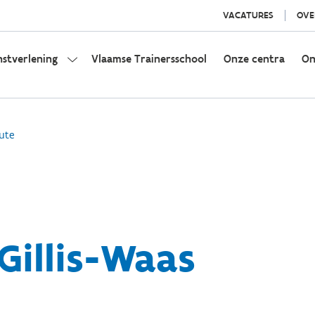
VACATURES
OVE
nstverlening
Vlaamse Trainersschool
Onze centra
On
ute
Gillis-Waas