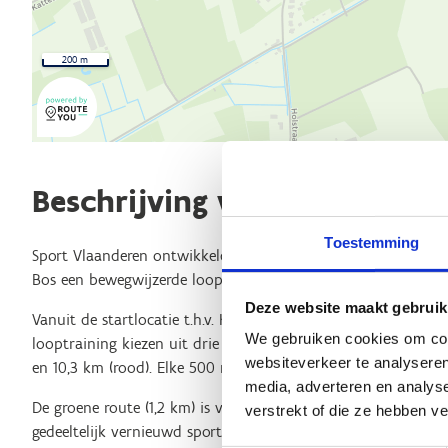
200 m
Beschrijving van de route
Toestemming
Sport Vlaanderen ontwikkelde samen met de gemeente en he
Bos een bewegwijzerde looproute in Sint-Gillis-Waas.
Deze website maakt gebruik
Vanuit de startlocatie t.h.v. KFC Sporting Sint-Gillis-Waas (Ho
We gebruiken cookies om cont
looptraining kiezen uit drie routes met verschillende afstand
websiteverkeer te analyseren
en 10,3 km (rood). Elke 500 m vind je een afstandsaanduiding
media, adverteren en analys
De groene route (1,2 km) is volledig verlicht en leidt je door
verstrekt of die ze hebben v
gedeeltelijk vernieuwd sport- en spelcomplex in de gemeente.