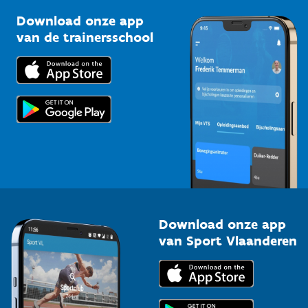
Sportclubs
Kennisplatform
Download onze app
Bedrijven
van de trainersschool
Downloads
Trainers en begeleiders
Voor de pers
Scholen
Topsporters
Organisatoren van sportevenementen
Download onze app
van Sport Vlaanderen