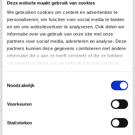
Deze website maakt gebruik van cookies
TECHNISCHE MOEILIJKHEIDSGRAAD
We gebruiken cookies om content en advertenties te
personaliseren, om functies voor social media te bieden
en om ons websiteverkeer te analyseren. Ook delen we
makkelijk
moeilijk
informatie over uw gebruik van onze site met onze
partners voor social media, adverteren en analyse. Deze
BEWEGWIJZERING
partners kunnen deze gegevens combineren met andere
TIP:
ontbrekende signalisatie kan je melden via het
informatie die u aan ze heeft verstrekt of die ze hebben
Routemeldpunt
verzameld op basis van uw gebruik van hun services.
Toestemmingsselectie
slecht
goed
Noodzakelijk
STAAT VAN PARCOURS(ONDERGROND, BEGROEIING, ONDERHOUD)
Voorkeuren
slecht
goed
Statistieken