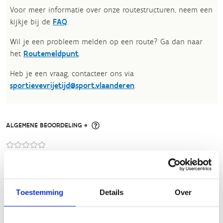
Voor meer informatie over onze routestructuren, neem een
kijkje bij de
FAQ
.
Wil je een probleem melden op een route? Ga dan naar
het
Routemeldpunt
.
Heb je een vraag, contacteer ons via
sportievevrijetijd@sport.vlaanderen
.​
ALGEMENE BEOORDELING *
slecht
goed
FYSIEKE INSPANNING
Toestemming
Details
Over
licht
zwaar