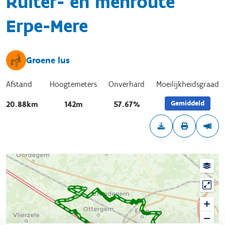
Ruiter- en menroute
Erpe-Mere
Groene lus
Afstand
Hoogtemeters
Onverhard
Moeilijkheidsgraad
Gemiddeld
20.88km
142m
57.67%