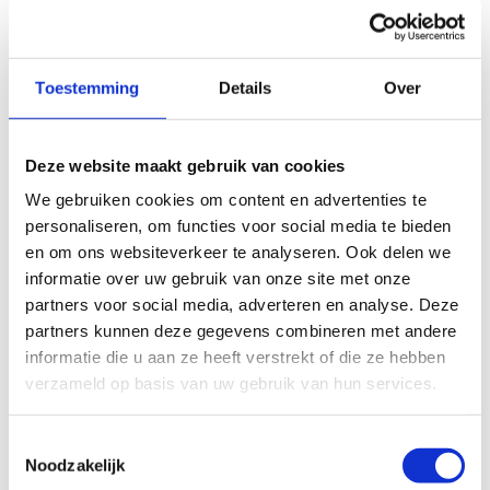
2 km
Toestemming
Details
Over
© Thunderforest
© OpenStreetMap contributors
Kaartgegevens
Deze website maakt gebruik van cookies
We gebruiken cookies om content en advertenties te
personaliseren, om functies voor social media te bieden
Beschrijving van de route
en om ons websiteverkeer te analyseren. Ook delen we
informatie over uw gebruik van onze site met onze
Startplaatsen
partners voor social media, adverteren en analyse. Deze
partners kunnen deze gegevens combineren met andere
Oudenaardsesteenweg
458
9420
Erpe-Mere
informatie die u aan ze heeft verstrekt of die ze hebben
verzameld op basis van uw gebruik van hun services.
Toestemmingsselectie
Noodzakelijk