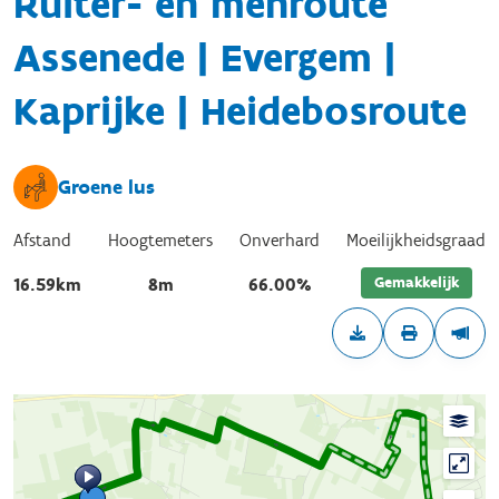
Ruiter- en menroute
Assenede | Evergem |
Kaprijke | Heidebosroute
Groene lus
Afstand
Hoogtemeters
Onverhard
Moeilijkheidsgraad
Gemakkelijk
16.59km
8m
66.00%