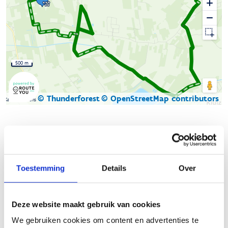
500 m
© Thunderforest
© OpenStreetMap contributors
Kaartgegevens
Beschrijving van de route
De ruiter- en menroute ‘Heidebos’
start aan manege
Toestemming
Details
Over
Heidebos en loopt via de Lembeekse bossen richting Evergems
grondgebied.
Deze website maakt gebruik van cookies
Er is een
g
roene lus
van 16,5 km (17,2 km voor menners).
Deze route loopt deels over Evergem (Ertvelde)
We gebruiken cookies om content en advertenties te