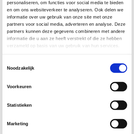
Er is een
b
ruine lus
van 10 km, met een verkorte route
personaliseren, om functies voor social media te bieden
van 8,7 km. Deze lus is enkel toegankelijk voor ruiters
en om ons websiteverkeer te analyseren. Ook delen we
en loopt richting de Lembeekse bossen.
informatie over uw gebruik van onze site met onze
partners voor social media, adverteren en analyse. Deze
De route kreeg de toepasselijke naam
‘Heidebos’
mee en
partners kunnen deze gegevens combineren met andere
brengt ruiters en menners langs de mooiste stukjes heide en
informatie die u aan ze heeft verstrekt of die ze hebben
bos van deze prachtige regio in het Meetjesland.” Eén van die
verzameld op basis van uw gebruik van hun services.
plekjes zijn de prachtige – maar ook druk bezochte -
Lembeekse bossen, al was dat geen evidentie.
Toestemmingsselectie
Noodzakelijk
“Toch zijn we ervan overtuigd dat de ruitersport hand in
hand moet kunnen gaan met andere vormen van recreatie in
het bos.”
Voorkeuren
Startplaatsen
Statistieken
Heide
40
9968
Assenede
Marketing