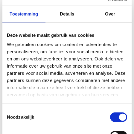
adembenemende uitzichten over het omliggende landschap.
Toestemming
Details
Over
De route begint met een pittige klim over de kleine terril –
ook gekend als de Avonturenberg - waarna je ook de
mijnterril van Beringen (de grote terril) op mag lopen. De
Deze website maakt gebruik van cookies
langere route strekt zich uit tot in de Stalse bossen, waar je
kan genieten van de bosrijke omgeving.
We gebruiken cookies om content en advertenties te
personaliseren, om functies voor social media te bieden
De Mijnterril van Beringen, een levend testament van het
en om ons websiteverkeer te analyseren. Ook delen we
Limburgse steenkoolmijnverleden, is op vandaag een bloeiend
informatie over uw gebruik van onze site met onze
natuurreservaat. Deze heuvel, met zijn afwisselende bosjes en
partners voor social media, adverteren en analyse. Deze
open plekken, herbergt een rijke flora en fauna. Op de steile
partners kunnen deze gegevens combineren met andere
hellingen zijn dit vooral bosjes zomereik, ruwe berk en
informatie die u aan ze heeft verstrekt of die ze hebben
meidoorn. Op de open plekken proberen kruiden en planten
verzameld op basis van uw gebruik van hun services.
zoals Sint-Janskruid, margriet en duizendblad dan weer een
plaatsje te veroveren. De vele aanwezige insecten zoals de
Toestemmingsselectie
blauwvleugelsprinkhaan en de koninginnepage staan op het
Noodzakelijk
menu van vogels zoals boompieper, graspieper en
veldleeuwerik. Bezoekers worden er beloond met
adembenemende vergezichten.