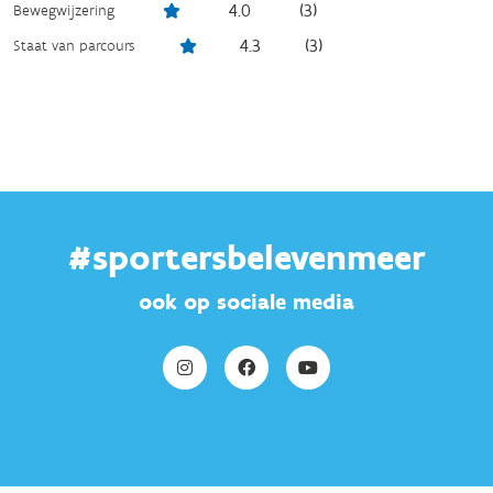
4.0
(
3
)
Bewegwijzering
4.3
(
3
)
Staat van parcours
#sportersbelevenmeer
ook op sociale media