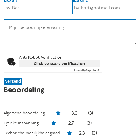
NAAM *
E-MAIL *
Anti-Robot Verification
Click to start verification
Friendly
Captcha ⇗
Verzend
Beoordeling
3.3
(
3
)
Algemene beoordeling
2.7
(
3
)
Fysieke inspanning
2.3
(
3
)
Technische moeilijkheidsgraad