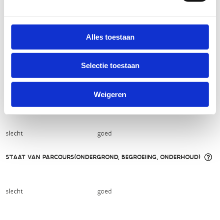
TECHNISCHE MOEILIJKHEIDSGRAAD
Alles toestaan
makkelijk
moeilijk
Selectie toestaan
BEWEGWIJZERING
TIP:
ontbrekende signalisatie kan je melden via het
Weigeren
Routemeldpunt
slecht
goed
STAAT VAN PARCOURS(ONDERGROND, BEGROEIING, ONDERHOUD)
slecht
goed