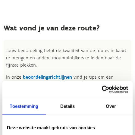
Wat vond je van deze route?
Jouw beoordeling helpt de kwaliteit van de routes in kaart
te brengen en andere mountainbikers te leiden naar de
fijnste plekken.
In onze
beoordelingsrichtlijnen
vind je tips om een
oprecht nuttige beoordeling te schrijven. Respecteer je
onze richtlijnen niet, dan kunnen wij beslissen jouw
beoordelingen te verwijderen. Wij behouden ons het recht
om kleine aanpassingen aan te brengen in het
Toestemming
Details
Over
tekstgedeelte van jouw evaluatie zonder de feitelijke
inhoud ervan te veranderen, bijvoorbeeld om taalfouten
en leesbaarheid te verbeteren.​
Deze website maakt gebruik van cookies