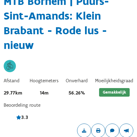
MTB Bornem | Puurs-
Sint-Amands: Klein
Brabant - Rode lus -
nieuw
Afstand
Hoogtemeters
Onverhard
Moeilijkheidsgraad
Gemakkelijk
29.77km
14m
56.26%
Beoordeling route
3.3