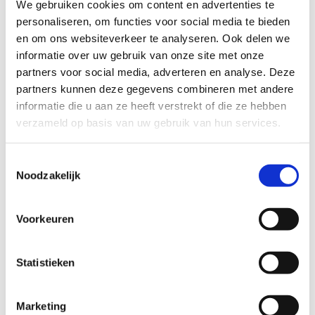
We gebruiken cookies om content en advertenties te
Voor meer informatie over onze routestructuren, neem een
personaliseren, om functies voor social media te bieden
kijkje bij de
FAQ
.
en om ons websiteverkeer te analyseren. Ook delen we
informatie over uw gebruik van onze site met onze
Wil je een probleem melden op een route? Ga dan naar
partners voor social media, adverteren en analyse. Deze
het
Routemeldpunt
.
partners kunnen deze gegevens combineren met andere
Heb je een vraag, contacteer ons via
informatie die u aan ze heeft verstrekt of die ze hebben
sportievevrijetijd@sport.vlaanderen
.​
verzameld op basis van uw gebruik van hun services.
Toestemmingsselectie
ALGEMENE BEOORDELING *
Noodzakelijk
Voorkeuren
slecht
goed
FYSIEKE INSPANNING
Statistieken
Marketing
licht
zwaar