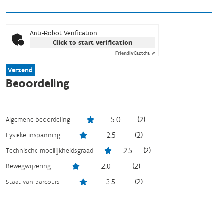
Anti-Robot Verification
Click to start verification
Friendly
Captcha ⇗
Verzend
Beoordeling
5.0
(
2
)
Algemene beoordeling
2.5
(
2
)
Fysieke inspanning
2.5
(
2
)
Technische moeilijkheidsgraad
2.0
(
2
)
Bewegwijzering
3.5
(
2
)
Staat van parcours