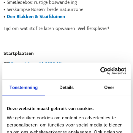
• Smetledebos: rustige boswandeling
• Serskampse Bossen: brede natuurzone
•
Den Blakken & Stuifduinen
Tijd om wat stof te laten opwaaien. Veel fietsplezier!
Startplaatsen
Warandelaan
14
9230
Wetteren
Grote Steenweg
104
9340
Lede
Toestemming
Details
Over
Deze website maakt gebruik van cookies
We gebruiken cookies om content en advertenties te
personaliseren, om functies voor social media te bieden
en om ons websiteverkeer te analyseren. Ook delen we