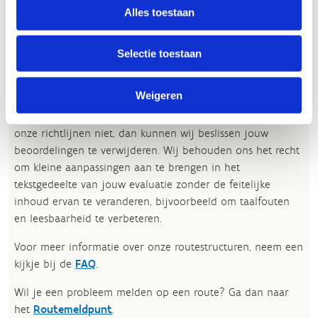
Alles toestaan
Jouw beoordeling helpt de kwaliteit van de routes in kaart
te brengen en andere mountainbikers te leiden naar de
Selectie toestaan
fijnste plekken.
Weigeren
In onze
beoordelingsrichtlijnen
vind je tips om een
oprecht nuttige beoordeling te schrijven. Respecteer je
onze richtlijnen niet, dan kunnen wij beslissen jouw
beoordelingen te verwijderen. Wij behouden ons het recht
om kleine aanpassingen aan te brengen in het
tekstgedeelte van jouw evaluatie zonder de feitelijke
inhoud ervan te veranderen, bijvoorbeeld om taalfouten
en leesbaarheid te verbeteren.​
Voor meer informatie over onze routestructuren, neem een
kijkje bij de
FAQ
.
Wil je een probleem melden op een route? Ga dan naar
het
Routemeldpunt
.