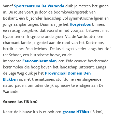
Vanaf
Sportcentrum De Warande
duik je meteen het groen
in. De route voert je door de boomkwekerijstreek van
Boskant, een bijzonder landschap vol symmetrische lijnen en
jonge aanplantingen. Daarna rij je het
Hospiesbos
binnen,
een rustig bosgebied dat vooral in het voorjaar betovert met
hyacinten en frisgroene ondergroei. Via de Varekouter, een
charmant landelijk gebied aan de rand van het Kortenbos,
bereik je het Smetledebos . De lus slingert verder langs het Hof
ter Schoot, een historische hoeve, en de
imposante
Fauconniersmolen
, een 19de-eeuwse beschermde
korenmolen die hoog boven het landschap uittorent. Langs
de Lege Weg duik je het
Provinciaal Domein Den
Blakken
in, met thematuinen, stuifduinen en slingerende
natuurpaden, om uiteindelijk opnieuw te eindigen aan De
Warande.
Groene lus (18 km)
Naast de blauwe lus is er ook een
groene MTBlus
(18 km),