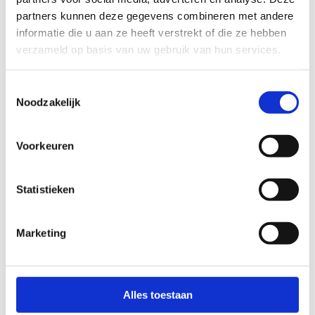
partners kunnen deze gegevens combineren met andere
informatie die u aan ze heeft verstrekt of die ze hebben
verzameld op basis van uw gebruik van hun services.
Toestemmingsselectie
Noodzakelijk
Bekijk alle foto's
Voorkeuren
Wat vond je van deze route?
Statistieken
Marketing
Jouw beoordeling helpt de kwaliteit van de routes in kaart
te brengen en andere mountainbikers te leiden naar de
fijnste plekken.
Alles toestaan
In onze
beoordelingsrichtlijnen
vind je tips om een