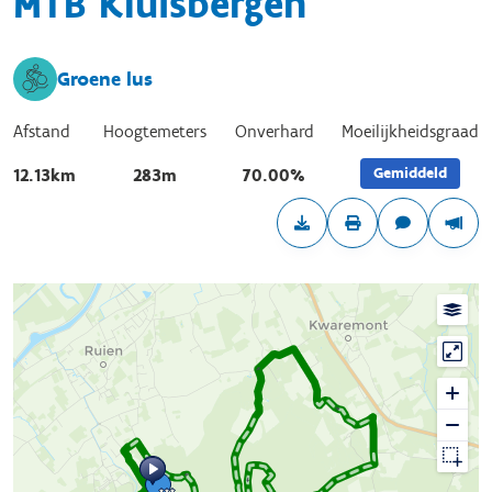
MTB Kluisbergen
Groene lus
Afstand
Hoogtemeters
Onverhard
Moeilijkheidsgraad
Gemiddeld
12.13km
283m
70.00%