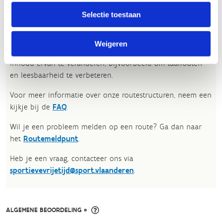
oprecht nuttige beoordeling te schrijven. Respecteer je
Selectie toestaan
onze richtlijnen niet, dan kunnen wij beslissen jouw
beoordelingen te verwijderen. Wij behouden ons het recht
om kleine aanpassingen aan te brengen in het
Weigeren
tekstgedeelte van jouw evaluatie zonder de feitelijke
inhoud ervan te veranderen, bijvoorbeeld om taalfouten
en leesbaarheid te verbeteren.​
Voor meer informatie over onze routestructuren, neem een
kijkje bij de
FAQ
.
Wil je een probleem melden op een route? Ga dan naar
het
Routemeldpunt
.
Heb je een vraag, contacteer ons via
sportievevrijetijd@sport.vlaanderen
.​
ALGEMENE BEOORDELING *