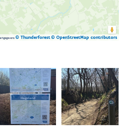
© Thunderforest
© OpenStreetMap contributors
artgegevens