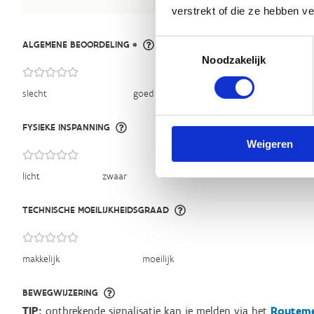
verstrekt of die ze hebben v
Toestemmingsselectie
ALGEMENE BEOORDELING *
Noodzakelijk
slecht
goed
FYSIEKE INSPANNING
Weigeren
licht
zwaar
TECHNISCHE MOEILIJKHEIDSGRAAD
makkelijk
moeilijk
BEWEGWIJZERING
TIP:
ontbrekende signalisatie kan je melden via het
Routeme