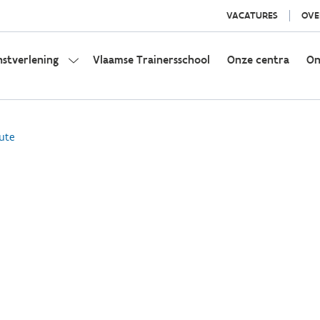
VACATURES
OVE
nstverlening
Vlaamse Trainersschool
Onze centra
On
ute