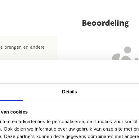
Beoordeling
 te brengen en andere
t nuttige beoordeling te
wij beslissen jouw
 om kleine aanpassingen
der de feitelijke inhoud
Details
Nog geen reviews... Zo’n verbo
rheid te verbeteren.​
heeft gewoon nog niemand 
kijkje bij de
FAQ
.
 van cookies
et
Routemeldpunt
.
ent en advertenties te personaliseren, om functies voor social
. Ook delen we informatie over uw gebruik van onze site met on
ort.vlaanderen
.​
e. Deze partners kunnen deze gegevens combineren met andere i