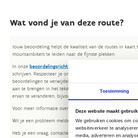
Wat vond je van deze route?
Jouw beoordeling helpt de kwaliteit van de routes in kaart
mountainbikers te leiden naar de fijnste plekken.
In onze
beoordelingsrichtlijnen
vind je tips om een oprech
schrijven. Respecteer je onze richtlijnen niet, dan kunnen 
beoordelingen te verwijderen. Wij behouden ons het recht
aan te brengen in het tekstgedeelte van jouw evaluatie zon
Toestemming
ervan te veranderen, bijvoorbeeld om taalfouten en leesbaa
Voor meer informatie over onze routestructuren, neem een 
Deze website maakt gebruik
Wil je een probleem melden op een route? Ga dan naar h
We gebruiken cookies om cont
websiteverkeer te analyseren
Heb je een vraag, contacteer ons via
sportievevrijetijd@sp
media, adverteren en analys