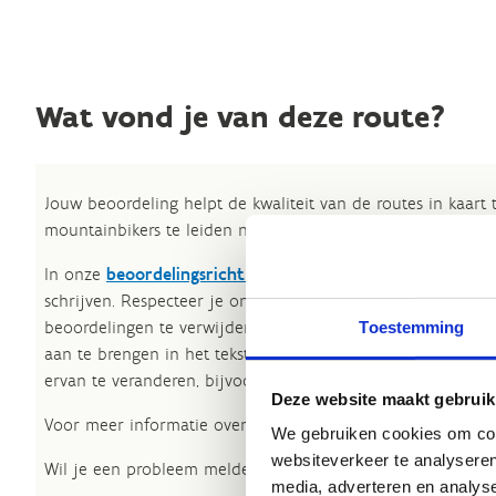
Wat vond je van deze route?
Jouw beoordeling helpt de kwaliteit van de routes in kaart
mountainbikers te leiden naar de fijnste plekken.
In onze
beoordelingsrichtlijnen
vind je tips om een oprech
schrijven. Respecteer je onze richtlijnen niet, dan kunnen 
beoordelingen te verwijderen. Wij behouden ons het recht
Toestemming
aan te brengen in het tekstgedeelte van jouw evaluatie zon
ervan te veranderen, bijvoorbeeld om taalfouten en leesbaa
Deze website maakt gebruik
Voor meer informatie over onze routestructuren, neem een 
We gebruiken cookies om cont
websiteverkeer te analyseren
Wil je een probleem melden op een route? Ga dan naar h
media, adverteren en analys