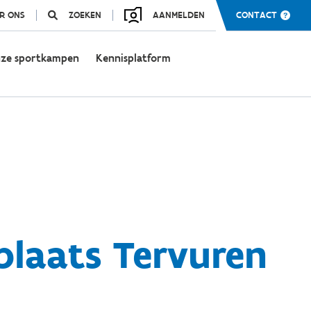
R ONS
ZOEKEN
AANMELDEN
CONTACT
ze sportkampen
Kennisplatform
plaats Tervuren