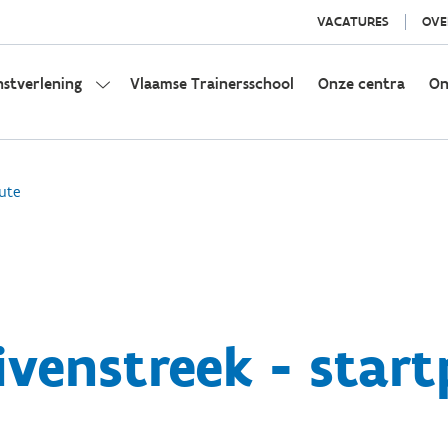
VACATURES
OVE
nstverlening
Vlaamse Trainersschool
Onze centra
On
ute
ivenstreek - start