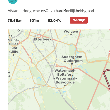
Afstand
Hoogtemeters
Onverhard
Moeilijkheidsgraad
Moeilijk
75.61km
901m
52.04%