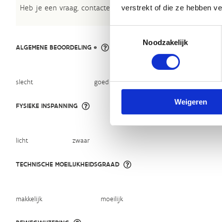
Heb je een vraag, contacteer ons via
sportievevrijetijd@sp
verstrekt of die ze hebben v
Toestemmingsselectie
Noodzakelijk
ALGEMENE BEOORDELING *
slecht
goed
Weigeren
FYSIEKE INSPANNING
licht
zwaar
TECHNISCHE MOEILIJKHEIDSGRAAD
makkelijk
moeilijk