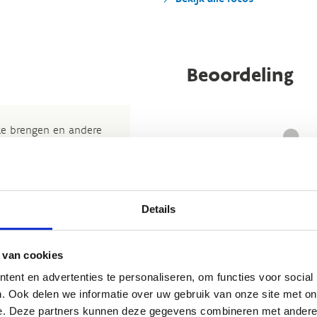
Beoordeling
 te brengen en andere
t nuttige beoordeling te
wij beslissen jouw
 om kleine aanpassingen
Details
der de feitelijke inhoud
Nog geen reviews... Zo’n verbo
rheid te verbeteren.​
 van cookies
heeft gewoon nog niemand 
kijkje bij de
FAQ
.
ent en advertenties te personaliseren, om functies voor social
. Ook delen we informatie over uw gebruik van onze site met on
et
Routemeldpunt
.
e. Deze partners kunnen deze gegevens combineren met andere i