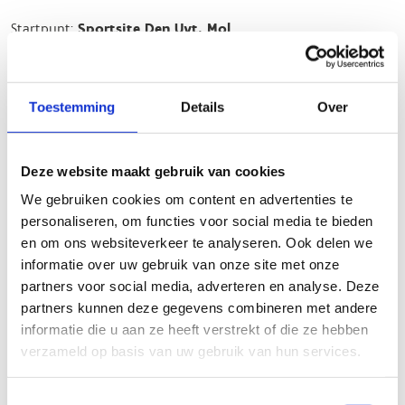
Startpunt:
Sportsite Den Uyt, Mol
Ruime parking
Douches en kleedkamers
Toestemming
Details
Over
Gravelroute Laakdal – gravelen door het groen
Deze website maakt gebruik van cookies
Laakdal vormt een onmisbare schakel in het netwerk en biedt
een
gevarieerde en toegankelijke gravelervaring
.
We gebruiken cookies om content en advertenties te
personaliseren, om functies voor social media te bieden
Wat mag je verwachten?
en om ons websiteverkeer te analyseren. Ook delen we
informatie over uw gebruik van onze site met onze
Kronkelende boswegen
partners voor social media, adverteren en analyse. Deze
Brede grindpaden
partners kunnen deze gegevens combineren met andere
informatie die u aan ze heeft verstrekt of die ze hebben
Rustige landelijke wegen
verzameld op basis van uw gebruik van hun services.
Typische Kempense landschappen
Toestemmingsselectie