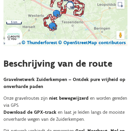
5 km
© Thunderforest
© OpenStreetMap contributors
Kaartgegevens
Beschrijving van de route
Gravelnetwerk Zuiderkempen – Ontdek pure vrijheid op
onverharde paden
Onze gravelroutes zijn
niet bewegwijzerd
en worden gereden
via GPS.
Download de GPX-track
en laat je leiden langs de mooiste
onverharde wegen van de Zuiderkempen.
Dit netwerk verbindt de gemeenten
Geel, Meerhout, Mol en