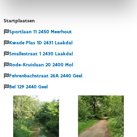
Startplaatsen
Sportlaan
11
2450
Meerhout
Kwade Plas
1D
2431
Laakdal
Smallestraat
1
2430
Laakdal
Rode-Kruislaan
20
2400
Mol
Fehrenbachstraat
26A
2440
Geel
Bel
129
2440
Geel