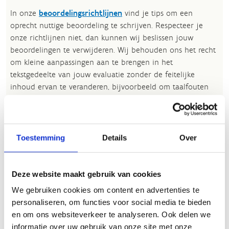
In onze
beoordelingsrichtlijnen
vind je tips om een
oprecht nuttige beoordeling te schrijven. Respecteer je
onze richtlijnen niet, dan kunnen wij beslissen jouw
beoordelingen te verwijderen. Wij behouden ons het recht
om kleine aanpassingen aan te brengen in het
tekstgedeelte van jouw evaluatie zonder de feitelijke
inhoud ervan te veranderen, bijvoorbeeld om taalfouten
en leesbaarheid te verbeteren.​
Voor meer informatie over onze routestructuren, neem een
kijkje bij de
FAQ
.
Toestemming
Details
Over
Wil je een probleem melden op een route? Ga dan naar
het
Routemeldpunt
.
Deze website maakt gebruik van cookies
Heb je een vraag, contacteer ons via
We gebruiken cookies om content en advertenties te
sportievevrijetijd@sport.vlaanderen
.​
personaliseren, om functies voor social media te bieden
en om ons websiteverkeer te analyseren. Ook delen we
informatie over uw gebruik van onze site met onze