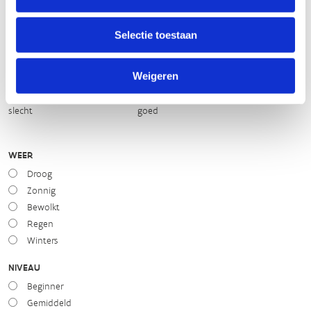
slecht
goed
Selectie toestaan
STAAT VAN PARCOURS(ONDERGROND, BEGROEIING, ONDERHOUD)
Weigeren
slecht
goed
WEER
Droog
Zonnig
Bewolkt
Regen
Winters
NIVEAU
Beginner
Gemiddeld