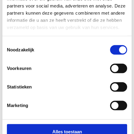
ALGEMENE BEOORDELING *
partners voor social media, adverteren en analyse. Deze
partners kunnen deze gegevens combineren met andere
informatie die u aan ze heeft verstrekt of die ze hebben
slecht
goed
verzameld op basis van uw gebruik van hun services.
FYSIEKE INSPANNING
Toestemmingsselectie
Noodzakelijk
licht
zwaar
Voorkeuren
TECHNISCHE MOEILIJKHEIDSGRAAD
Statistieken
makkelijk
moeilijk
Marketing
BEWEGWIJZERING
TIP:
ontbrekende signalisatie kan je melden via het
Routemeldpunt
Alles toestaan