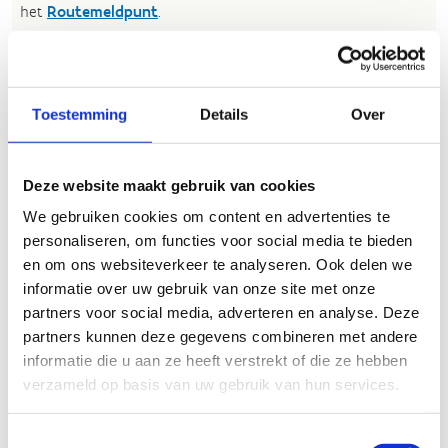
het
Routemeldpunt
.
Heb je een vraag, contacteer ons via
sportievevrijetijd@sport.vlaanderen
.​
Toestemming
Details
Over
ALGEMENE BEOORDELING *
Deze website maakt gebruik van cookies
We gebruiken cookies om content en advertenties te
slecht
goed
personaliseren, om functies voor social media te bieden
en om ons websiteverkeer te analyseren. Ook delen we
FYSIEKE INSPANNING
informatie over uw gebruik van onze site met onze
partners voor social media, adverteren en analyse. Deze
partners kunnen deze gegevens combineren met andere
licht
zwaar
informatie die u aan ze heeft verstrekt of die ze hebben
verzameld op basis van uw gebruik van hun services.
TECHNISCHE MOEILIJKHEIDSGRAAD
Toestemmingsselectie