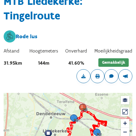
MTB Liedekerke:
Tingelroute
Rode lus
Afstand
Hoogtemeters
Onverhard
Moeilijkheidsgraad
Gemakkelijk
31.95km
144m
41.60%