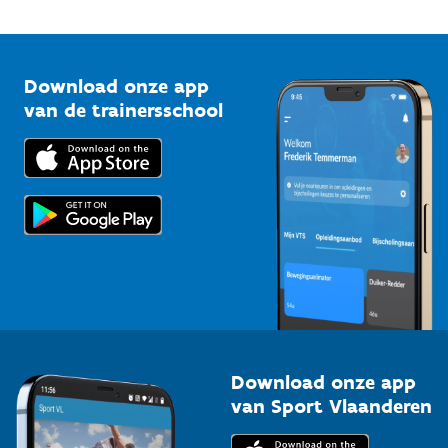
Onze nieuwsbrieven
1210 Brussel
G-sport
Vlaamse Trainersschool
Sportclubs
Kennisplatform
Download onze app
Bedrijven
van de trainersschool
Downloads
Trainers en begeleiders
Voor de pers
Scholen
Topsporters
Organisatoren van sportevenementen
Download onze app
van Sport Vlaanderen