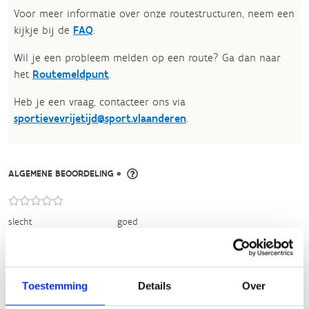
Voor meer informatie over onze routestructuren, neem een
kijkje bij de
FAQ
.
Wil je een probleem melden op een route? Ga dan naar
het
Routemeldpunt
.
Heb je een vraag, contacteer ons via
sportievevrijetijd@sport.vlaanderen
.​
ALGEMENE BEOORDELING *
slecht
goed
FYSIEKE INSPANNING
Toestemming
Details
Over
licht
zwaar