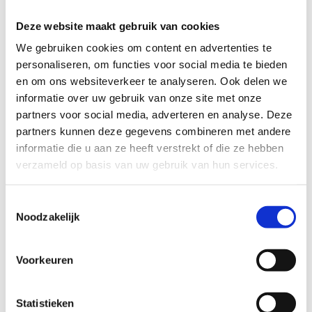
Deze website maakt gebruik van cookies
TECHNISCHE MOEILIJKHEIDSGRAAD
We gebruiken cookies om content en advertenties te
personaliseren, om functies voor social media te bieden
makkelijk
moeilijk
en om ons websiteverkeer te analyseren. Ook delen we
informatie over uw gebruik van onze site met onze
BEWEGWIJZERING
partners voor social media, adverteren en analyse. Deze
TIP:
ontbrekende signalisatie kan je melden via het
partners kunnen deze gegevens combineren met andere
Routemeldpunt
informatie die u aan ze heeft verstrekt of die ze hebben
verzameld op basis van uw gebruik van hun services.
slecht
goed
Toestemmingsselectie
Noodzakelijk
STAAT VAN PARCOURS(ONDERGROND, BEGROEIING, ONDERHOUD)
Voorkeuren
slecht
goed
Statistieken