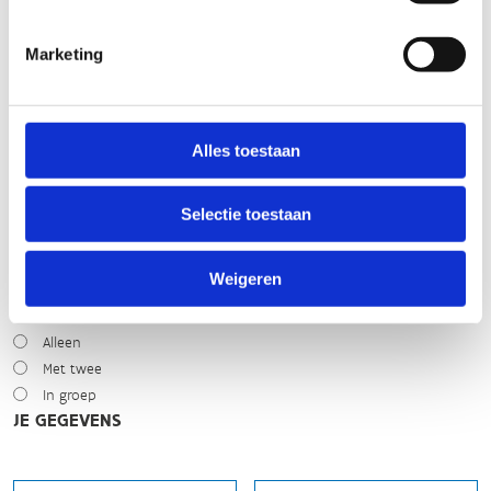
WEER
Droog
Marketing
Zonnig
Bewolkt
Regen
Winters
Alles toestaan
NIVEAU
Selectie toestaan
Beginner
Gemiddeld
Expert
Weigeren
MET WIE HEB JE GEREDEN?
Alleen
Met twee
In groep
JE GEGEVENS